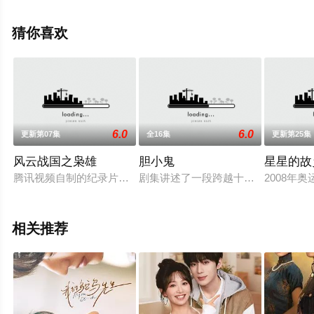
就上星辰电影网，更多相关信息可移步至豆瓣电视剧、电
视猫或剧情网等平台了解。
猜你喜欢
6.0
6.0
更新第07集
全16集
更新第25集
风云战国之枭雄
胆小鬼
星星的故
腾讯视频自制的纪录片《风云战国之枭雄》第二季定档9月15日1
剧集讲述了一段跨越十年的沉郁青春
2008
相关推荐