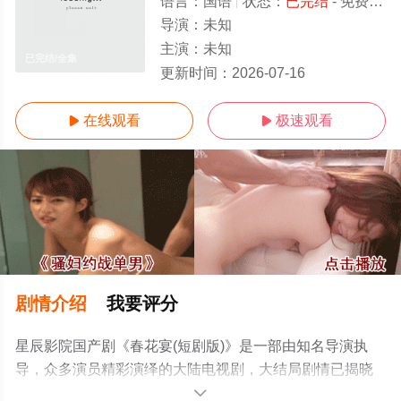
语言：
国语
状态：
已完结
- 免费在线观看
导演：
未知
主演：
未知
已完结/全集
更新时间：
2026-07-16
在线观看
极速观看


剧情介绍
我要评分
星辰影院国产剧《春花宴(短剧版)》是一部由知名导演执
导，众多演员精彩演绎的大陆电视剧，大结局剧情已揭晓
（已完结），手机免费观看高清无删减完整版电视剧全集
