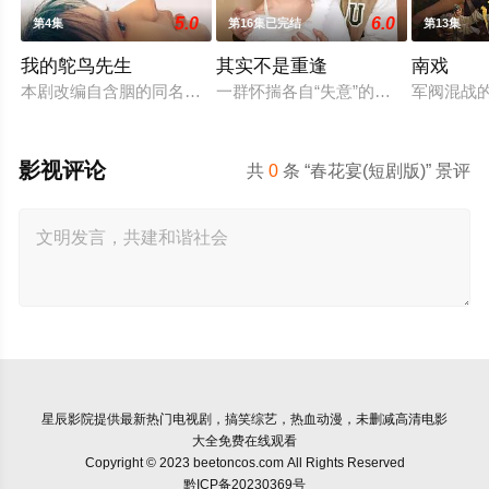
5.0
6.0
第4集
第16集已完结
第13集
我的鸵鸟先生
其实不是重逢
南戏
本剧改编自含胭的同名小说，讲述了邻家女孩庞倩（苏晓彤 饰）
一群怀揣各自“失意”的年轻人，在沿
军阀混战
影视评论
共
0
条 “春花宴(短剧版)” 景评
星辰影院
提供最新热门电视剧，搞笑综艺，热血动漫，未删减高清电影
大全免费在线观看
Copyright © 2023 beetoncos.com All Rights Reserved
黔ICP备20230369号