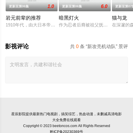
1.0
6.0
更新至第06集
更新至第06集
更新至第07
岩元前辈的推荐
暗黑灯火
猫与龙
1910年代，由大日本帝国陆军设立的学校——陆军栖凤中学。
作为忍者后裔被祖父抚养长大、拥有与
在深邃的
影视评论
共
0
条 “新攻壳机动队” 景评
星辰影院
提供最新热门电视剧，搞笑综艺，热血动漫，未删减高清电影
大全免费在线观看
Copyright © 2023 beetoncos.com All Rights Reserved
黔ICP备20230369号