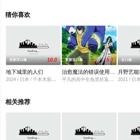
纱绫,伊藤彩沙,寺泽百花,明坂聪美,弘松芹香,冲佳苗,花咲心
优,大森日雅,朝日奈丸佳,武田罗梨沙多胡,菲鲁兹·蓝,三日尻
猜你喜欢
望,伊濑茉莉也,井上麻里奈,小坂井祐莉绘,井泽诗织,林梨花,
藤寺美德,石井未纱,等演员精彩演绎的日本动漫，手机免费
观看高清无删减完整版动漫全集就上星辰电影网，更多相
关信息可移步至豆瓣动漫、电视猫或剧情网等平台了解。
10.0
5.0
更新至12集
更新至13集
全13集
地下城里的人们
治愈魔法的错误使用方法
月野艺能
2024 / 日本 / 千本木彩花,铃代纱弓,楠见尚己,飞田展男,大塚芳
平凡的高中生兔里於返家途中巧遇学
2021 / 
相关推荐