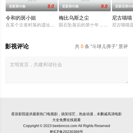
9.0
9.0
更新第06集
更新第05集
更新至第06
令和的斑小姐
梅比乌斯之尘
尼古喵喵
在某个古老村落的遗址深处，那一片禁止入内的区域里，存在着被
陨石坠落后的第十年，由于巨大结晶释
尼古喵喵
影视评论
共
0
条 “斗球儿弹子” 景评
星辰影院
提供最新热门电视剧，搞笑综艺，热血动漫，未删减高清电影
大全免费在线观看
Copyright © 2023 beetoncos.com All Rights Reserved
黔ICP备20230369号