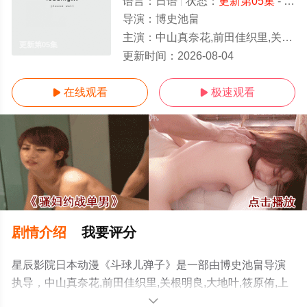
语言：
日语
状态：
更新第05集
- 免费在线观看
导演：
博史池畠
主演：
中山真奈花,前田佳织里,关根明良,大地叶,筱原侑,上坂堇,中村栞奈,若井友希
更新第05集
更新时间：
2026-08-04
在线观看
极速观看


剧情介绍
我要评分
星辰影院日本动漫《斗球儿弹子》是一部由博史池畠导演
执导，中山真奈花,前田佳织里,关根明良,大地叶,筱原侑,上
坂堇,中村栞奈,若井友希,井口裕香,橘杏咲,长谷川玲奈,仁见
