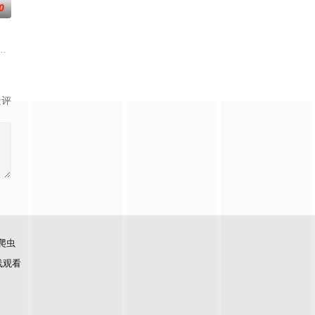
0
到蚌家镇调查，调查中得到不相信蚌神诅咒事件的程悦瑶帮助。 几人调查过
绑架悄然上演。这一切竟是一场惊天骗局引发的血案，家破人亡的王艳涛决定
景评
爬虫
线观看