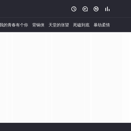




我的青春有个你
背锅侠
天堂的张望
死磕到底
暴劫柔情