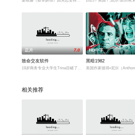
梁咏娜（蔡卓妍饰）因失恋变得精神恍惚。有天她遇到了与前男
2023 / 美国 / ,凯尔·加尔纳
正片
7.0
HD中字
致命交友软件
黑暗1982
19岁商务专业大学生Trina目睹了自己辅导过的女生Jade在车库
美国作家彼得•尼尔（Anth
相关推荐