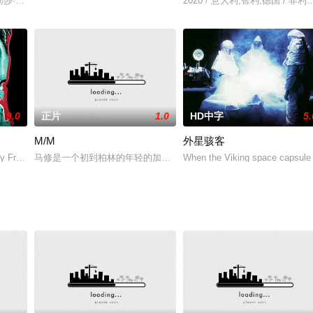
友阿坤十分相似的伟豪（余文乐饰），令她对生活仿佛也有了希望。好友阿仪（
,莉莎·维尔,比利·斯洛特,Merah,Benoit,约翰尼·贝希托尔德,贝茜·波雷戈,Angie,Dilla
2020 / 意大利,智利,德国 / 菲
9.0
正片
1.0
HD中字
5.
M/M
外星骇客
被撞死，但警方认为是一起意外事件。为了支付大学费用，Trina开
ony Franciosa 饰）善写恐怖惊悚小说，其作品风靡欧洲各国。不久前，意大
马修是一个初到柏林的年轻的加拿大人。他是来重新开始的，但他感
When the Viking space capsule s