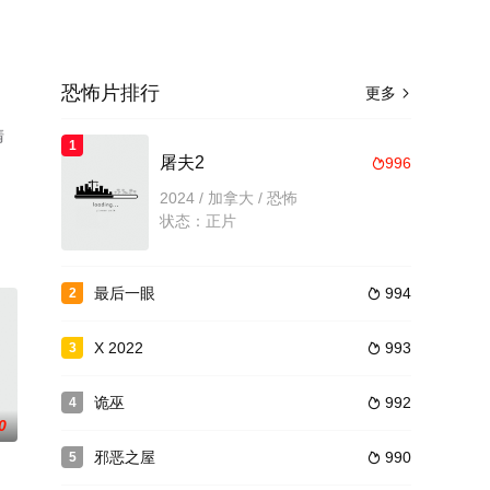
恐怖片排行
更多

清
1
屠夫2
996

2024 / 加拿大 / 恐怖
状态：正片
最后一眼
994
2

X 2022
993
3

诡巫
992
4

0
邪恶之屋
990
5
