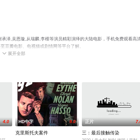
承泽,吴恩璇,从瑞麟,李槿等演员精彩演绎的大陆电影，手机免费观看高
步至豆瓣电影、电视猫或剧情网等平台了解。
展开全部

4.0
HD中字
9.0
正片
7.
克里斯托夫案件
三：最后接触传染