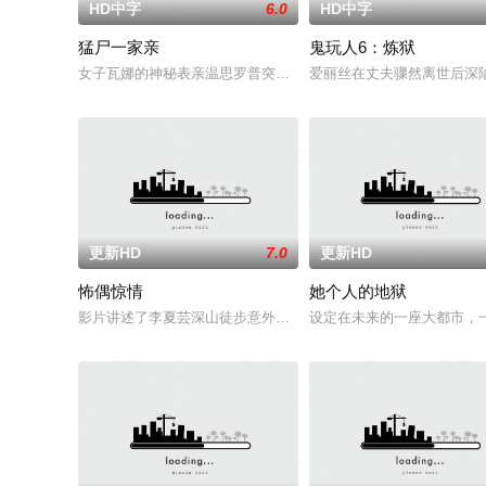
HD中字
6.0
HD中字
猛尸一家亲
鬼玩人6：炼狱
女子瓦娜的神秘表亲温思罗普突然仓皇登门，身后还跟着一个来
爱丽丝在丈夫骤然离世后深
更新HD
7.0
更新HD
怖偶惊情
她个人的地狱
影片讲述了李夏芸深山徒步意外坠崖后闯入隐秘古宅求救，得男
设定在未来的一座大都市，