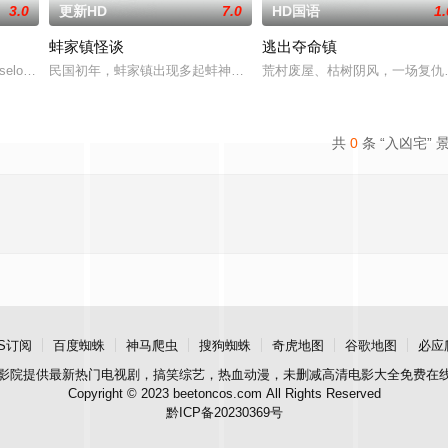
3.0
更新HD
7.0
HD国语
1.
蚌家镇怪谈
逃出夺命镇
。
nselor at a summer camp and finds a cov
民国初年，蚌家镇出现多起蚌神杀人案件，省警察局派纪鹤川为首几人
荒村废屋、枯树阴风，一场复仇
共
0
条 “入凶宅” 
S订阅
百度蜘蛛
神马爬虫
搜狗蜘蛛
奇虎地图
谷歌地图
必应
影院
提供最新热门电视剧，搞笑综艺，热血动漫，未删减高清电影大全免费在
Copyright © 2023 beetoncos.com All Rights Reserved
黔ICP备20230369号