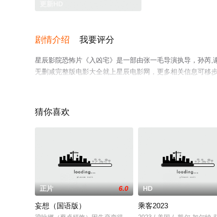
更新HD
剧情介绍
我要评分
星辰影院恐怖片《入凶宅》是一部由张一毛导演执导，孙芮,谢
无删减完整版电影大全就上星辰电影网，更多相关信息可移
猜你喜欢
正片
6.0
HD
妄想（国语版）
乘客2023