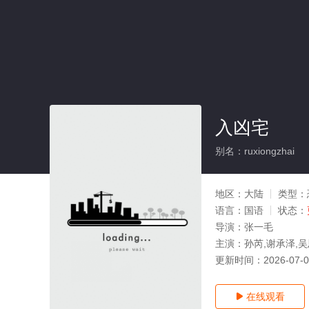
入凶宅
别名：ruxiongzhai
地区：
大陆
类型：
语言：
国语
状态：
导演：
张一毛
主演：
孙芮,谢承泽,吴
更新时间：
2026-07-
在线观看
