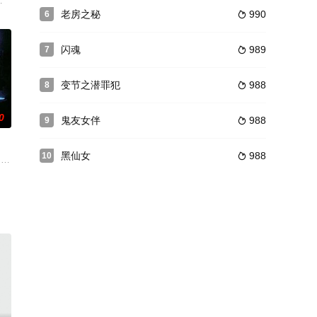
梁洛
rd,
利普·里奥,马克斯·埃文斯
老房之秘
990
6

闪魂
989
7

变节之潜罪犯
988
8

0
鬼友女伴
988
9

黑仙女
988
10

利出版了他的最新作品
受到了生活在一个陌生的新城市里的孤立。当他遇到马蒂亚斯的时候，他很着迷
uddenly returns to Earth from its