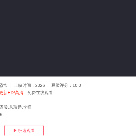
恐怖
上映时间：
2026
豆瓣评分：
10.0
更新HD/高清
- 免费在线观看
恩璇,从瑞麟,李槿
06
极速观看
