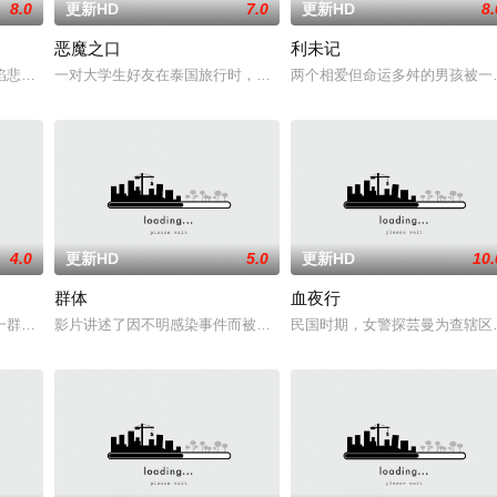
8.0
更新HD
7.0
更新HD
8.
恶魔之口
利未记
自异界的危险实体，对方如同附骨之疽，死咬着目标一路追杀而来。为了护住身
陷悲痛，受邀前往公婆的乡间庄园暂住，试图和丈夫的家人互相慰藉，一同走出
一对大学生好友在泰国旅行时，被困在一个水下洞穴中，同时，周遭
两个相爱但命运多舛的男孩被一
4.0
更新HD
5.0
更新HD
10.
群体
血夜行
主人石桥留宿，却陷入更恐怖的诡异事件，包括布偶自行移动和夜半啼哭，石桥
一群女演员聚集在一座豪华酒店，计划拍摄一部类似《太空英雌芭芭丽娜》的电
影片讲述了因不明感染事件而被封锁的建筑内，孤立无援的幸存者们
民国时期，女警探芸曼为查辖区