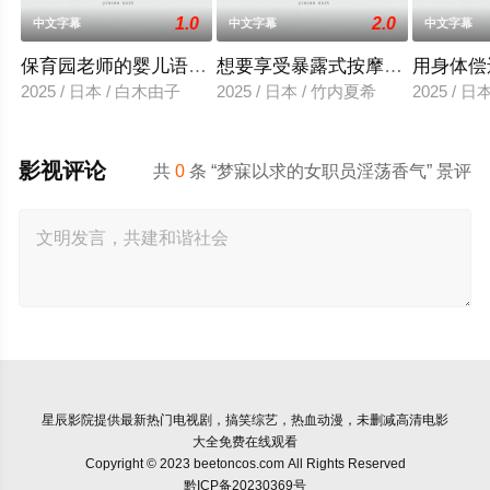
1.0
2.0
中文字幕
中文字幕
中文字幕
保育园老师的婴儿语让人超兴奋
想要享受暴露式按摩的已婚女子
用身体偿
2025 / 日本 / 白木由子
2025 / 日本 / 竹内夏希
2025 / 
影视评论
共
0
条 “梦寐以求的女职员淫荡香气” 景评
星辰影院
提供最新热门电视剧，搞笑综艺，热血动漫，未删减高清电影
大全免费在线观看
Copyright © 2023 beetoncos.com All Rights Reserved
黔ICP备20230369号