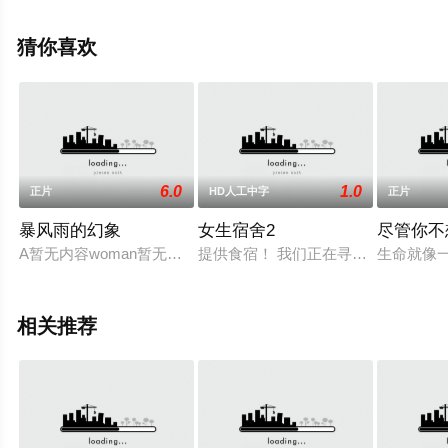
辰电影网，更多相关信息可移步至豆瓣电影、电视猫或剧
情网等平台了解。
猜你喜欢
6.0
1.0
正片
HD人工中字
正片
暴风雨的幻象
女生宿舍2
尽管你不
A暂无内容woman暂无内容gets暂无内容an暂无内容opportunit
提供食宿！ 我们正在寻找一个愿意做我们
生命就像
相关推荐