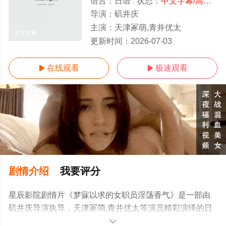
语言：
日语
状态：
中文字幕/高清
- 
导演：
矶井庆
主演：
天津冢萌,青井优太
中文字幕
更新时间：
2026-07-03
在线观看
极速观看


剧情介绍
我要评分
星辰影院剧情片《梦寐以求的女职员淫荡香气》是一部由
矶井庆导演执导，天津冢萌,青井优太等演员精彩演绎的日
本电影，手机免费观看高清无删减完整版电影大全就上星
