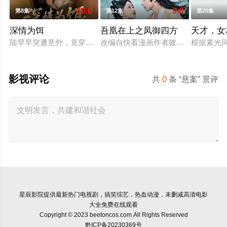
10.0
9.0
第8集
第12集
第20集
深情为饵
吾凰在上之凤御四方
天才，女
陆早早突遭意外，竟穿越成民国少夫人苏沐晚，醒来，却是丈夫枪
改编自快看漫画作者嗷小泽的独家连
根据素光
影视评论
共
0
条 “悬案” 景评
星辰影院
提供最新热门电视剧，搞笑综艺，热血动漫，未删减高清电影
大全免费在线观看
Copyright © 2023 beetoncos.com All Rights Reserved
黔ICP备20230369号