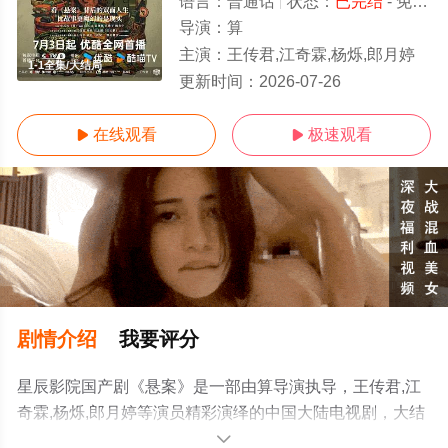
语言：
普通话
状态：
已完结
- 免费在线观看
导演：
算
主演：
王传君,江奇霖,杨烁,郎月婷
1-1全集/大结局
更新时间：
2026-07-26
在线观看
极速观看


剧情介绍
我要评分
星辰影院国产剧《悬案》是一部由算导演执导，王传君,江
奇霖,杨烁,郎月婷等演员精彩演绎的中国大陆电视剧，大结
局剧情已揭晓（1-1全集），手机免费观看高清无删减完整
