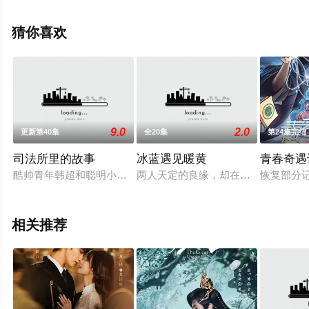
版电视剧全集就上星辰电影网，更多相关信息可移步至豆
瓣电视剧、电视猫或剧情网等平台了解。
猜你喜欢
9.0
2.0
更新第40集
全20集
第24集完结
司法所里的故事
冰蓝遇见暖黄
青春奇遇
酷帅青年韩超和聪明小百科何蓓蓓，既是情侣又是职场搭档，在
两人天定的良缘，却在月老乌龙操作
恢复部分
相关推荐