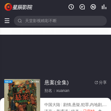






悬案(全集)
分享

别名：xuanan
中国大陆
剧情,悬疑,犯罪,内地剧,内地