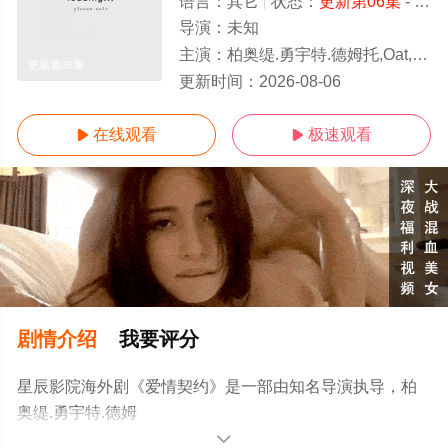
语言：
其它
状态：
更新第06集
- 免费在线观看
导演：
未知
主演：
柏奥缇.勇宇特.德姆托,Oat,Phasakorn,Sararatana,T
更新第06集
更新时间：
2026-08-06
在线观看
极速观看


剧情介绍
我要评分
星辰影院海外剧《爱情契约》是一部由知名导演执导，柏
奥缇.勇宇特.德姆
托,Oat,Phasakorn,Sararatana,Theer,Theerawat,Thanakhum
