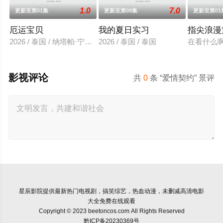
1.0
7.0
更新至第01集
更新至第09集
更新至第01
厄运宝贝
我的夏日实习
指尖浪漫
2026 / 泰国 / 纳塔帕·宁吉拉瓦,Tupthong,Suwanrakano
2026 / 泰国 / 泰国
在看什么啊，
影视评论
共
0
条 “爱情契约” 景评
星辰影院
提供最新热门电视剧，搞笑综艺，热血动漫，未删减高清电影
大全免费在线观看
Copyright © 2023 beetoncos.com All Rights Reserved
黔ICP备20230369号