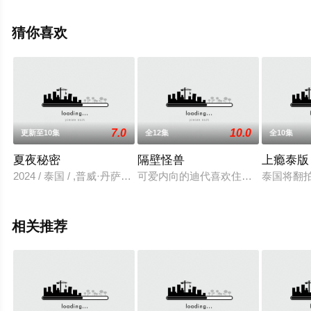
等演员精彩演绎的泰国电视剧，手机免费观看高清无删减
完整版电视剧全集就上星辰电影网，更多相关信息可移步
猜你喜欢
至豆瓣电视剧、电视猫或剧情网等平台了解。
7.0
10.0
更新至10集
全12集
全10集
夏夜秘密
隔壁怪兽
上瘾泰版
2024 / 泰国 / ,普威·丹萨优,纳塔猜·布恩普拉瑟,普唐·涵萨,Ryu,Phudtripa
可爱内向的迪代喜欢住在他的超私人世
泰国将翻拍
相关推荐