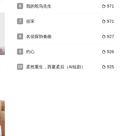
豪梁
帝面临内忧外患，将军之子南辰筱扮女避祸，燕霖特赐婚他与扮男入仕的芮祤
我的鸵鸟先生
971
6

侦宋
971
7

名侦探协奏曲
927
8

0
灼心
926
9

柔然重生，西夏柔后（AI短剧）
925
10

，于
公司。于是他集齐各种不靠谱的虾兵蟹将
扈；外有黄巾军起义，撼动社稷。时有曹操（陈建斌 饰）韬光养晦，欲为国
,李洪涛,张明健,陈征,林静,赵彦民