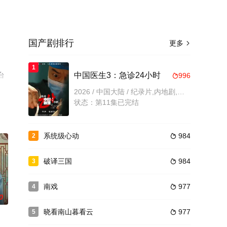
国产剧排行
更多

1
台
中国医生3：急诊24小时
996

2026 / 中国大陆 / 纪录片,内地剧,内地
状态：第11集已完结
系统级心动
984
2

破译三国
984
3

南戏
977
4

0
晓看南山暮看云
977
5
