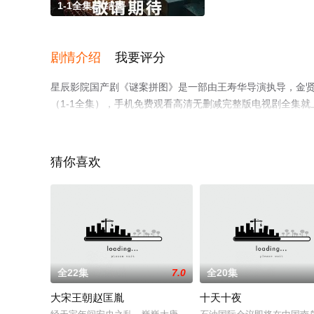
1-1全集/大结局
剧情介绍
我要评分
星辰影院国产剧《谜案拼图》是一部由王寿华导演执导，金贤
（1-1全集），手机免费观看高清无删减完整版电视剧全集
了解。
猜你喜欢
全22集
7.0
全20集
大宋王朝赵匡胤
十天十夜