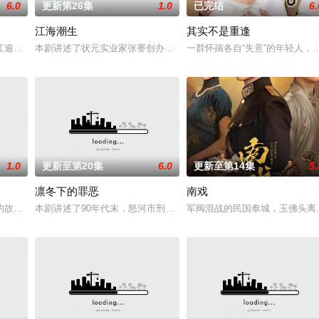
6.0
更新第26集
1.0
已完结
6.
江海潮生
其实不是重逢
。一人背负过往伤痕，避世居于深山；一人心怀迷茫，于旅途中误入这片山林。
江逾白长大以后，林知夏忽然对他说：“江逾白，我喜欢你，哲学和生物学意义上
本剧讲述了状元实业家张謇创办大生企业，实业报国的故事。甲午战
一群怀揣各自“失意”的年轻人
1.0
更新至第20集
6.0
更新至第14集
5.
凛冬下的罪恶
南戏
故事——用一场精心策划的“夏令营”完成复仇的受害者；临终前与遗憾和解的“
本剧讲述了90年代末，怒河市刑侦支队在无普及监控、无DNA鉴定
军阀混战的民国奉城，玉佛头离