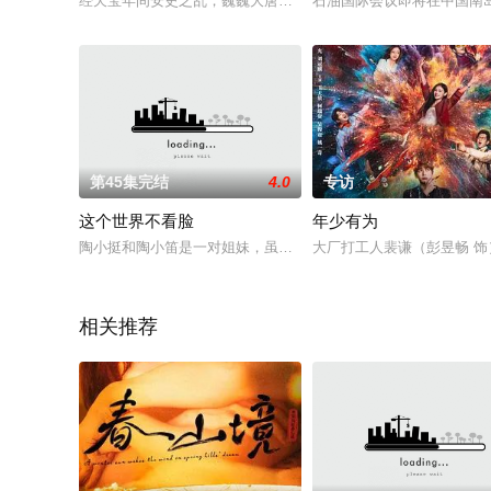
经天宝年间安史之乱，巍巍大唐进入了无可逆转的衰败时期，辉
石油国际会议即将在中国南
第45集完结
4.0
专访
这个世界不看脸
年少有为
陶小挺和陶小笛是一对姐妹，虽然只相差一岁却长相极其相似。
大厂打工人裴谦（彭昱畅 
相关推荐