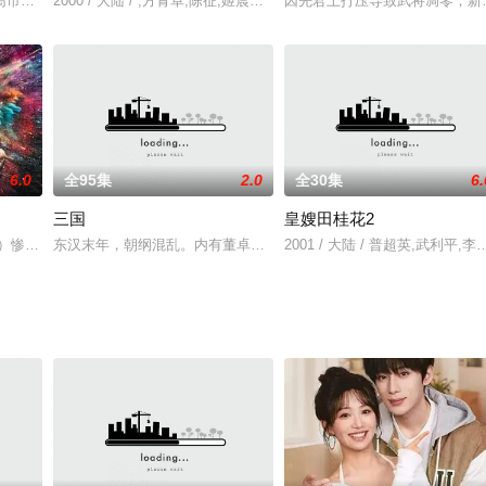
煌不再，五代十国的混乱时代随即到来。群雄逐鹿中原，你方唱罢我登场，各方
岛市召开，会议的主要内容是亚布国的石油项目竞标。
2000 / 大陆 / ,方青卓,陈征,姬晨牧,周璐,李洪涛,赵彦民,傅晶,卢星宇
因先君上打压导致武将凋零，新
6.0
全95集
2.0
全30集
6.
三国
皇嫂田桂花2
两人一起来到大城市打拼，妹妹陶小挺一直奋发进取，姐姐陶小笛却希望走捷径
饰）惨遭辞退之际，意外奇遇神秘大佬的邀请，创办了一家必须以亏损为目标的
东汉末年，朝纲混乱。内有董卓（吕晓禾 饰）巨奸权倾朝野，专横跋
2001 / 大陆 / 普超英,武利平