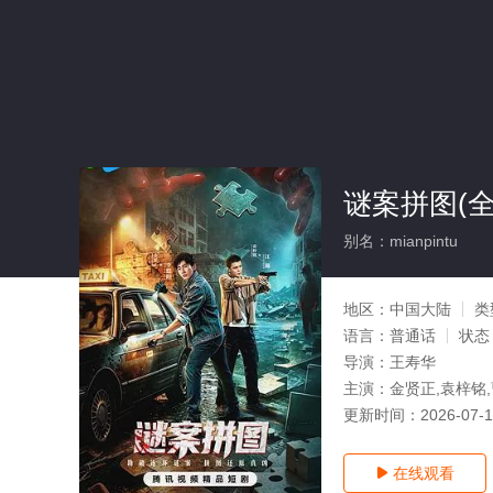
谜案拼图(全
别名：mianpintu
地区：
中国大陆
类
语言：
普通话
状态
导演：
王寿华
主演：
金贤正,袁梓铭
更新时间：
2026-07-
在线观看
