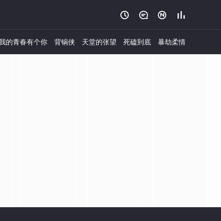




我的青春有个你
背锅侠
天堂的张望
死磕到底
暴劫柔情