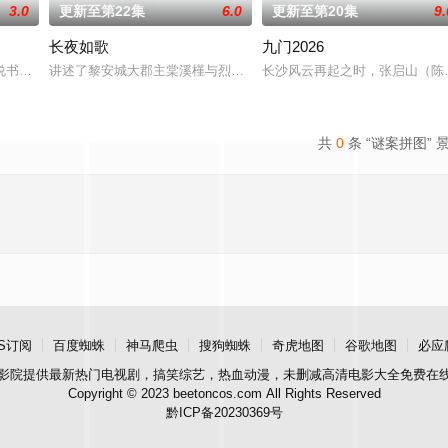
3.0
更新至第22集
6.0
更新至第20集
9.
长夜如歌
九门2026
。她从恨意中涅槃重生，借私生女桑落的身份入住程家。她步步为营，周旋在各
书班子，偶遇“白天人住屋，晚上鬼占房”的阴阳宅，江淮被掳走配“阴婚”。他
讲述了黎安城大郡主棠溪槿与烈云峥之间曲折动人的情感，以及他们
长沙风云再起之时，张启山（陈伟
共
0
条 “谜案拼图” 
S订阅
百度蜘蛛
神马爬虫
搜狗蜘蛛
奇虎地图
谷歌地图
必应
影院
提供最新热门电视剧，搞笑综艺，热血动漫，未删减高清电影大全免费在
Copyright © 2023 beetoncos.com All Rights Reserved
黔ICP备20230369号