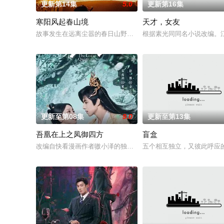
更新第14集
5.0
更新第16集
寒阳风起春山境
天才，女友
故事发生在远离尘嚣的春日山野，两个孤独的人因机缘巧合相遇
根据素光同同名小说改编。
更新至第08集
9.0
更新至第13集
吾凰在上之凤御四方
盲盒
改编自快看漫画作者嗷小泽的独家连载漫画《吾凰在上》。
五个相互独立，又彼此呼应的