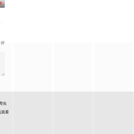
0
怀心
与女探长穆英搭档，侦破阎王娶亲、
在复杂局势中坚守初心、勇敢面对困难的爱情故事。通过剧中主人公在成长的道
霆 饰）与吴老狗（曾舜晞 饰）强强联手，携手霍仙姑（陈瑶 饰）与九门诸人
景评
爬虫
线观看