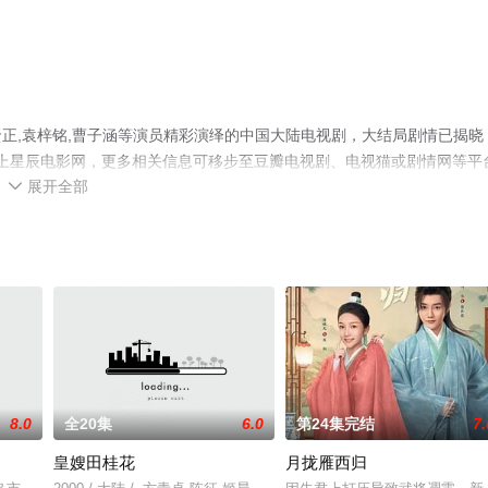
正,袁梓铭,曹子涵等演员精彩演绎的中国大陆电视剧，大结局剧情已揭晓
就上星辰电影网，更多相关信息可移步至豆瓣电视剧、电视猫或剧情网等平
展开全部

8.0
全20集
6.0
第24集完结
7.
皇嫂田桂花
月拢雁西归