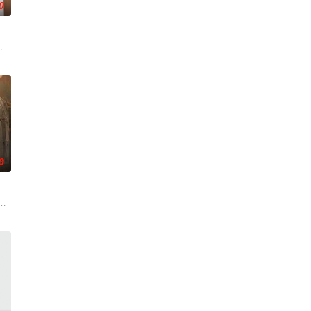
0
在四
的喜欢。”那个夜晚，他脸颊微热，还
争后，国家蒙羞，张謇虽高中状元，却渴望寻求强国之路。他毅然弃政从商，殚
，在沿海小城南安相遇相知，他们决心各展所长创办旅行社。他们以当地的特色
0
无用之人”；共享同一具躯体的人格
技术的支持下，通过摸排、勘查等传统刑侦手段，接连破获数起重案要案的艰
奇失窃，戏班主横尸戏台，将冷血少帅许又安与昆曲名伶荣筱楠推向不死不休