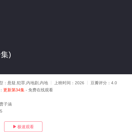
集)
型：
悬疑,犯罪,内地剧,内地
上映时间：
2026
豆瓣评分：
4.0
：
更新第34集
- 免费在线观看
,曹子涵
15
极速观看
