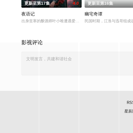
更新至第17集
4.0
更新至第16集
夜语记
幽宅奇谭
出身贫寒的酿酒师叶小唯遭遇爱人程桉、恩师林晚媚的双重背叛
民国时期，江淮与迅哥组成说
影视评论
RS
星辰