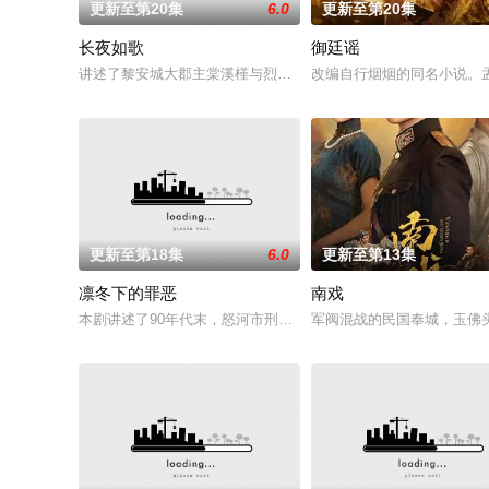
更新至第20集
6.0
更新至第20集
长夜如歌
御廷谣
讲述了黎安城大郡主棠溪槿与烈云峥之间曲折动人的情感，以及
改编自行烟烟的同名小说。
更新至第18集
6.0
更新至第13集
凛冬下的罪恶
南戏
本剧讲述了90年代末，怒河市刑侦支队在无普及监控、无DNA
军阀混战的民国奉城，玉佛