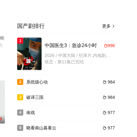
国产剧排行
更多

揭晓
1
台
中国医生3：急诊24小时
996

2026 / 中国大陆 / 纪录片,内地剧,内地
状态：第11集已完结
系统级心动
984
2

破译三国
984
3

南戏
977
4

0
晓看南山暮看云
977
5
