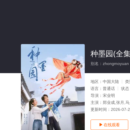
种墨园(全集
别名：zhongmoyuan
地区：
中国大陆
类
语言：
普通话
状态
导演：
宋业明
主演：
郑业成,张月,
更新时间：
2026-07-
在线观看
