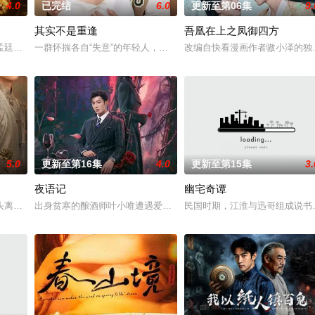
4.0
已完结
6.0
更新至第06集
9.
其实不是重逢
吾凰在上之凤御四方
他们在复杂局势中坚守初心、勇敢面对困难的爱情故事。通过剧中主人公在成长
孟廷辉，大平王朝有史以来个以女子进士科三元及第入翰林院的奇女子。十年前
一群怀揣各自“失意”的年轻人，在沿海小城南安相遇相知，他们决心
改编自快看漫画作者嗷小泽的独
5.0
更新至第16集
4.0
更新至第15集
3.
夜语记
幽宅奇谭
鉴定技术的支持下，通过摸排、勘查等传统刑侦手段，接连破获数起重案要案的艰
头离奇失窃，戏班主横尸戏台，将冷血少帅许又安与昆曲名伶荣筱楠推向不死不
出身贫寒的酿酒师叶小唯遭遇爱人程桉、恩师林晚媚的双重背叛。她
民国时期，江淮与迅哥组成说书