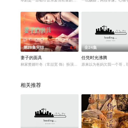
本剧是一部都市音乐爱情轻喜剧，以音乐剧团为切入点，将一对
一纸赐婚，两段孽缘。心狠
第28集完结
6.0
全24集
妻子的面具
任凭时光沸腾
林家赘婿叶冬（常喆宽 饰）扮演完美丈夫，意图得到林家的一切
原来以为爸妈欠我一个哥，现
相关推荐