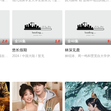
性格迥异的青年男女联系到一起，讲述了以宁瑾、金禧为首的音乐剧从业者，积
手辣的铁面将军强娶财迷机关太傅千金，从契约夫妻到人生合伙人，从猜忌争斗
现代法医学女大学生唐冰儿（金子璇 饰）意外来到恒国妖妃秦希月身
因为拥有“钻”进画中地点的能力
2.0
全16集
1.0
全40集
9.
悠长假期
林深见鹿
，妻子林夏（李艺 饰）被其陷害失明，叶冬当着瞎眼妻子的面，堂而皇之与秘
在才发现，全世界欠我一个青梅竹马。从一个澡盆洗澡的“盆友”，到游街串巷鸡
2024 / 中国大陆 / 暂无
林绍涛、周一鸣和贾宽自大学伊