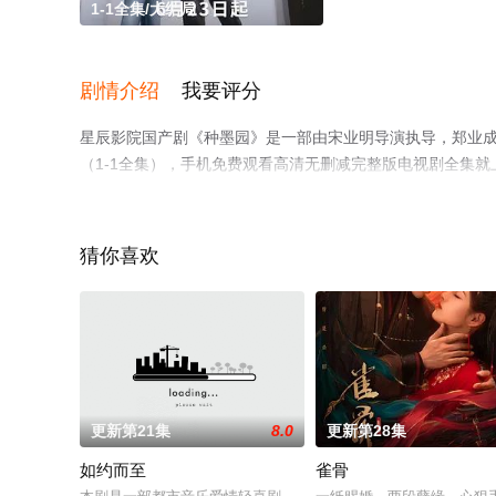
1-1全集/大结局
剧情介绍
我要评分
星辰影院国产剧《种墨园》是一部由宋业明导演执导，郑业成
（1-1全集），手机免费观看高清无删减完整版电视剧全集
了解。
猜你喜欢
更新第21集
8.0
更新第28集
如约而至
雀骨