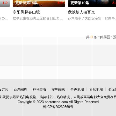
1.0
更新至第14集
5.0
更新第10集
5.
寒阳风起春山境
我以纸人镇百鬼
“江逾白，我喜欢你，哲学和生物学意义上的喜欢。”那个夜晚，他脸颊微热，
创办大生企业，实业报国的故事。甲午战争后，国家蒙羞，张謇虽高中状元，却
故事发生在远离尘嚣的春日山野，两个孤独的人因机缘巧合相遇。一
苏木继承了失踪父亲留下的白事
共
0
条 “种墨园” 
S订阅
百度蜘蛛
神马爬虫
搜狗蜘蛛
奇虎地图
谷歌地图
必应
影院
提供最新热门电视剧，搞笑综艺，热血动漫，未删减高清电影大全免费在
Copyright © 2023 beetoncos.com All Rights Reserved
黔ICP备20230369号