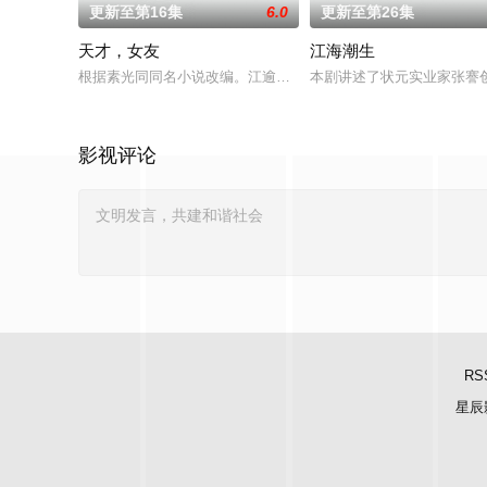
更新至第16集
6.0
更新至第26集
天才，女友
江海潮生
根据素光同同名小说改编。江逾白长大以后，林知夏忽然对他说：
本剧讲述了状元实业家张謇
影视评论
RS
星辰