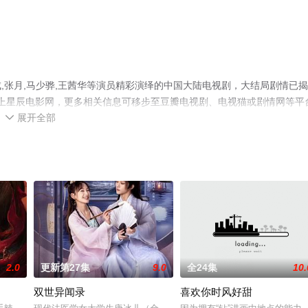
,张月,马少骅,王茜华等演员精彩演绎的中国大陆电视剧，大结局剧情已
就上星辰电影网，更多相关信息可移步至豆瓣电视剧、电视猫或剧情网等平
展开全部

2.0
更新第27集
9.0
全24集
10.
双世异闻录
喜欢你时风好甜