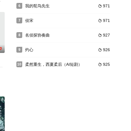
极通
到相爱携手，两个事业批在生死局里互扒
上，利用所学法医知识，拨开迷雾，屡破奇案，和凌轩太子（李俊辰 饰）并
，“异能者”齐勋（高瀚宇饰）每次在使用此种异能时都会头痛难忍，机缘巧合下他
我的鸵鸟先生
971
6

侦宋
971
7

名侦探协奏曲
927
8

0
灼心
926
9

柔然重生，西夏柔后（AI短剧）
925
10

书
飞狗跳的“兄弟”，再到同甘共苦共
始，便是同窗好友，风雨十数载，如今携手一起迈入了四十岁门槛，在这个重