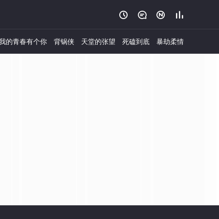




我的青春有个你
背锅侠
天堂的张望
死磕到底
暴劫柔情