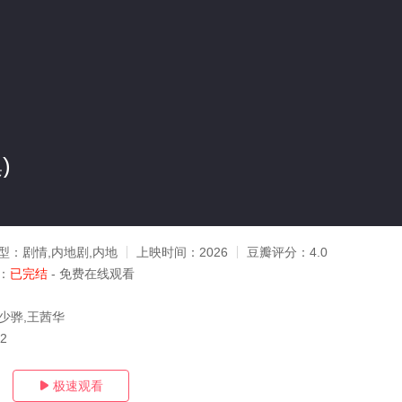
)
型：
剧情,内地剧,内地
上映时间：
2026
豆瓣评分：
4.0
：
已完结
- 免费在线观看
马少骅,王茜华
22
极速观看
