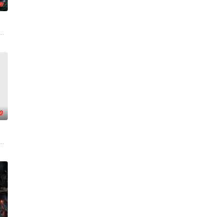
0
的道
的她被他从死人堆里救出来，蓬头垢面口
各展所长创办旅行社。他们以当地的特色人文与美食为引，用真诚与创意打动
家连载漫画《吾凰在上》。
0
休的对立绝境。而他们不知，对方正是自
从恨意中涅槃重生，借私生女桑落的身份入住程家。她步步为营，周旋在各怀心
班子，偶遇“白天人住屋，晚上鬼占房”的阴阳宅，江淮被掳走配“阴婚”。他与