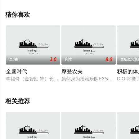
高清无删减完整版电视剧全集就上星辰电影网，更多相关
信息可移步至豆瓣电视剧、电视猫或剧情网等平台了解。
猜你喜欢
3.0
8.0
全6集
完结
更新至06集
全盛时代
摩登农夫
积极的体
李福修（金智勋 饰）长得一表人才，是毕业于首尔大学的高材
虽然身为摇滚乐队EXSO的队长和主
D.O.将
相关推荐