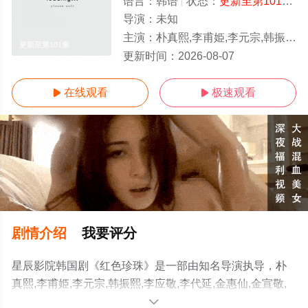
语言：
韩语
状态：
更新至第101集
-
导演：
未知
主演：
朴真熙,李甫姫,李元宗,韩振熙,李应敬,李代延,金惠仙,金宣敬,이정용,채빈
更新至第101集
更新时间：
2026-08-07
在线观看
极速观看


剧情介绍
我要评分
星辰影院韩国剧《红色珍珠》是一部由知名导演执导，朴
真熙,李甫姫,李元宗,韩振熙,李应敬,李代延,金惠仙,金宣敬,
이정용,채빈等演员精彩演绎的韩国电视剧，手机免费观看
