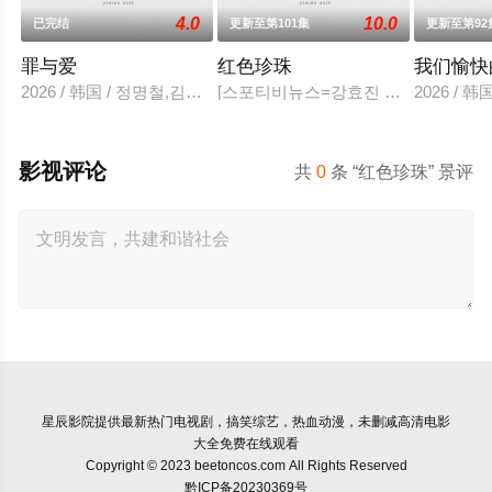
4.0
10.0
已完结
更新至第101集
更新至第92
罪与爱
红色珍珠
我们愉快
2026 / 韩国 / 정명철,김성혁,金贤叙,정현웅
[스포티비뉴스=강효진 기자] 배우 박진
2026 /
影视评论
共
0
条 “红色珍珠” 景评
星辰影院
提供最新热门电视剧，搞笑综艺，热血动漫，未删减高清电影
大全免费在线观看
Copyright © 2023 beetoncos.com All Rights Reserved
黔ICP备20230369号