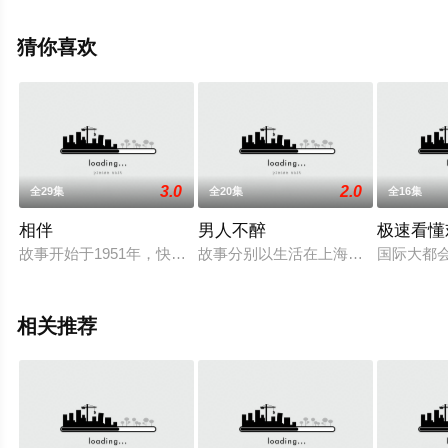
完整版电视剧全集就上星辰电影网，更多相关信息可移步
至豆瓣电视剧、电视猫或剧情网等平台了解。
猜你喜欢
3.0
2.0
全29集
全20集
全16集
相伴
男人不醉
极速看懂
故事开始于1951年，快书艺人巩天棚（张国立 饰）在师父走
故事分别以生活在上海的八个青年男
国际大都
相关推荐