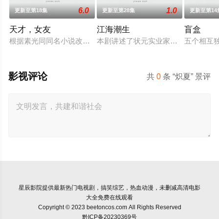
6.0
1.0
更新至第18集
更新至第28集
更新至第14
天才，女友
江海潮生
盲盒
根据素光同同名小说改编。江逾白长大以后，林知夏忽然对他说：
本剧讲述了状元实业家张謇创办大生
五个相互
影视评论
共
0
条 “炽夏” 景评
星辰影院
提供最新热门电视剧，搞笑综艺，热血动漫，未删减高清电影
大全免费在线观看
Copyright © 2023 beetoncos.com All Rights Reserved
黔ICP备20230369号