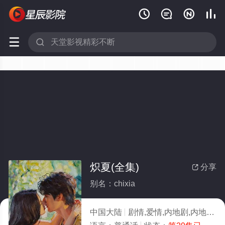






炽夏(全集)
分享

别名：chixia
中国大陆
剧情,爱情,内地剧,内地
20