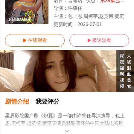
语言：
普通话
状态：
第29集已完结
-
导演：
许肇任
主演：
包上恩,周柯宇,赵英博,黄奕
1-1全集/大结局
更新时间：
2026-07-01
在线观看
极速观看


剧情介绍
我要评分
星辰影院国产剧《炽夏》是一部由许肇任导演执导，包上
恩,周柯宇,赵英博,黄奕等演员精彩演绎的中国大陆电视剧，
大结局剧情已揭晓（1-1全集），手机免费观看高清无删减
