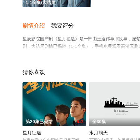
1-1全集/大结局
剧情介绍
我要评分
星辰影院国产剧《星月征途》是一部由王逸伟导演执导，屈楚萧
剧，大结局剧情已揭晓（1-1全集），手机免费观看高清无
电视猫或剧情网等平台了解。
猜你喜欢
第20集已完结
8.0
全30集
星月征途
水月洞天