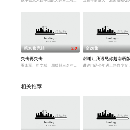
故事创意来自中国航天探月工程的伟大成就。讲述了从小拥有航天
五百年前童氏一族因遭叛徒尹
第38集完结
3.0
全28集
突击再突击
谢谢让我遇见你越南语
梁永军、司文斌、周瑞麒三名生长环境、心态完全不同的90后，
讲述门萨少年遇上热血少女
相关推荐