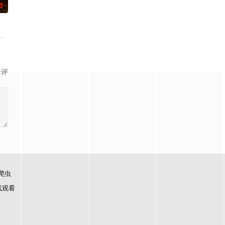
0
的爱情故事。通过剧中主人公在成长的道
联手，携手霍仙姑（陈瑶 饰）与九门诸人共赴冒险奇局。一桩401部队
辉，大平王朝有史以来个以女子进士科三元及第入翰林院的奇女子。十年前的
景评
爬虫
线观看