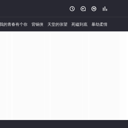




我的青春有个你
背锅侠
天堂的张望
死磕到底
暴劫柔情