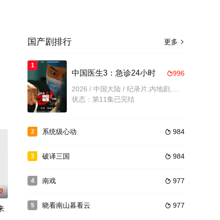
国产剧排行
更多

1
、
中国医生3：急诊24小时
996

2026 / 中国大陆 / 纪录片,内地剧,内地
状态：第11集已完结
系统级心动
984
2

破译三国
984
3

南戏
977
4

0
晓看南山暮看云
977
5

来