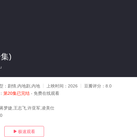
集)
u
型：
剧情,内地剧,内地
上映时间：
2026
豆瓣评分：
8.0
：
第20集已完结
- 免费在线观看
,蒋梦婕,王志飞,许亚军,凌美仕
20
极速观看
