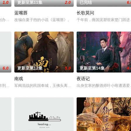
1.0
更新至第11集
2.0
已完结
6.
蓝嘴唇
长歌莫问
，郭子剑因不满演习流于形式，假传指令要求真打实抗，虽引发哗然，却获赏识
创办大生企业，实业报国的故事。甲午战争后，国家蒙羞，张謇虽高中状元，却
改编自夏子煦的小说《蓝嘴唇》。
千年前，雍国泥塑世家楚门因进
6.0
更新至第12集
5.0
更新至第14集
4.
南戏
夜语记
完成复仇的受害者；临终前与遗憾和解的“无用之人”；共享同一具躯体的人格
河市刑侦支队在无普及监控、无DNA鉴定技术的支持下，通过摸排、勘查等传统
军阀混战的民国奉城，玉佛头离奇失窃，戏班主横尸戏台，将冷血少
出身贫寒的酿酒师叶小唯遭遇爱