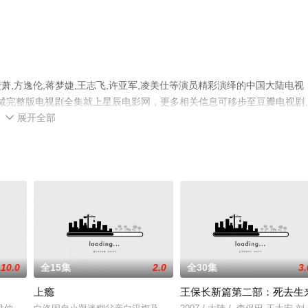
,方逸伦,蒋梦婕,王志飞,许亚军,凌美仕等演员精彩演绎的中国大陆电视
删减完整版电视剧全集就上星辰电影网，更多相关信息可移步至豆瓣电视剧
展开全部

10.0
全15集
2.0
全30集
3.
上瘾
王保长新篇第二部：死去生