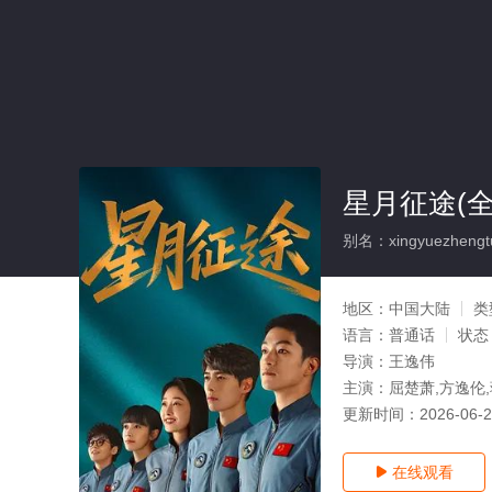
星月征途(全
别名：xingyuezhengt
地区：
中国大陆
类
语言：
普通话
状态
导演：
王逸伟
主演：
屈楚萧,方逸伦
更新时间：
2026-06-
在线观看
