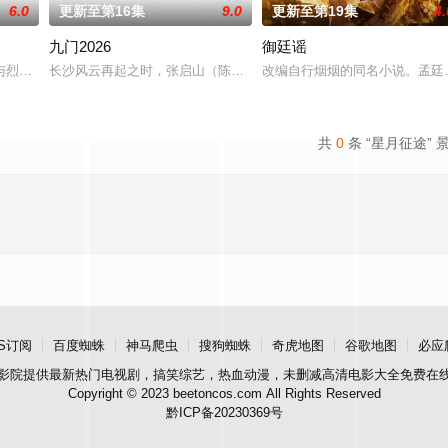
6.0
更新至第16集
9.0
更新至第19集
4.
九门2026
御廷谣
房”的阴阳宅，江淮被掳走配“阴婚”。他与女探长穆英搭档，侦破阎王娶亲、
与烈云峥之间曲折动人的情感，以及他们在复杂局势中坚守初心、勇敢面对困难
长沙风云再起之时，张启山（陈伟霆 饰）与吴老狗（曾舜晞 饰）强强
改编自行烟烟的同名小说。孟廷
共
0
条 “星月征途” 
S订阅
百度蜘蛛
神马爬虫
搜狗蜘蛛
奇虎地图
谷歌地图
必应
影院
提供最新热门电视剧，搞笑综艺，热血动漫，未删减高清电影大全免费在
Copyright © 2023 beetoncos.com All Rights Reserved
黔ICP备20230369号