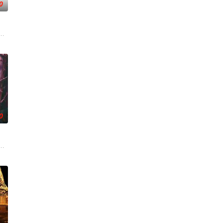
0
调
渴望寻求强国之路。他毅然弃政从商，殚
贡的“十二生肖”离奇流血炸裂，惨遭满门流放，楚父以死鸣冤。楚家大小姐楚
0
刑侦手段，接连破获数起重案要案的艰
帅许又安与昆曲名伶荣筱楠推向不死不休的对立绝境。而他们不知，对方正是自
人程桉、恩师林晚媚的双重背叛。她从恨意中涅槃重生，借私生女桑落的身份