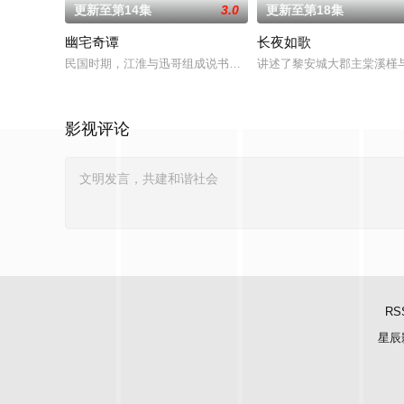
更新至第14集
3.0
更新至第18集
幽宅奇谭
长夜如歌
民国时期，江淮与迅哥组成说书班子，偶遇“白天人住屋，晚上鬼占
讲述了黎安城大郡主棠溪槿
影视评论
RS
星辰