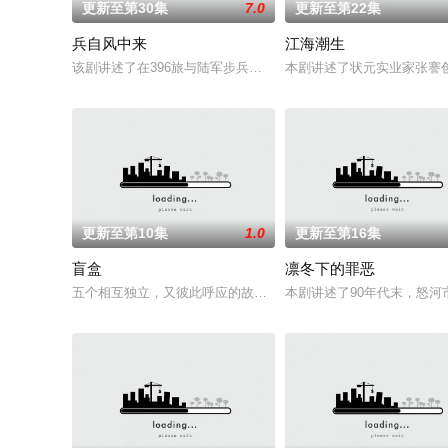
更新至第30集
7.0
更新至第22集
兵自风中来
江海潮生
该剧讲述了在396旅与陆军步兵学院联合举办的小型军事演习中
本剧讲述了状元实业家张謇
更新至第10集
1.0
更新至第16集
盲盒
凛冬下的罪恶
五个相互独立，又彼此呼应的故事——用一场精心策划的“夏令营”
本剧讲述了90年代末，怒