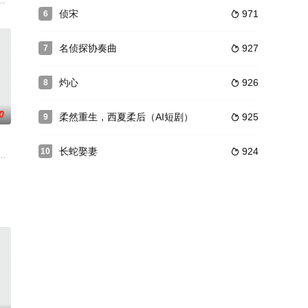
子
(杨俊毅 饰)，童心（张晋 饰）
妈姜圆要再婚，嫁给部队高官顾威霆。顾海，顾威霆的儿子，因为母亲的死对
刘亚津,何音
侦宋
971
6

名侦探协奏曲
927
7

灼心
926
8

0
柔然重生，西夏柔后（AI短剧）
925
9

长蛇娶妻
924
10

装
柬芝（侯天来 饰）从北京大学返乡，却发现自己的妻子与家中的长工王长锁
背景，以一批新兵从入伍到逐渐成长为合格士兵的过程为故事脉络，以造就新