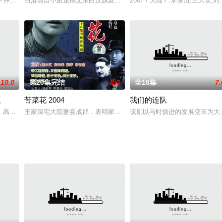
梦的吴畏一心想进入飞控中心，却面试失败进入档案馆工作。而曾与他“结下梁
仲（徐少强 饰）所害遭遇灭族危机，幸得龙腾将军所救隐居于世。五百年后童战
白洛因自小跟迷糊父亲白汉旗及爷爷奶奶生活在一起，16岁这年，亲
2007 / 大陆 / ,李保田,王大安,
10.0
第20集完结
8.0
全18集
7.
版
苦菜花 2004
我们的连队
聚集在极限训练的山地部队。为锤炼山地旅，特种大队副大队长李铁率队扮演武
，高冷社交恐惧对上火热豪爽话痨的爱情故事。
王家深宅大院妻妾成群，表明家庭内部存在复杂的人际关系。三少爷王
该剧以与时俱进的发展变革为大