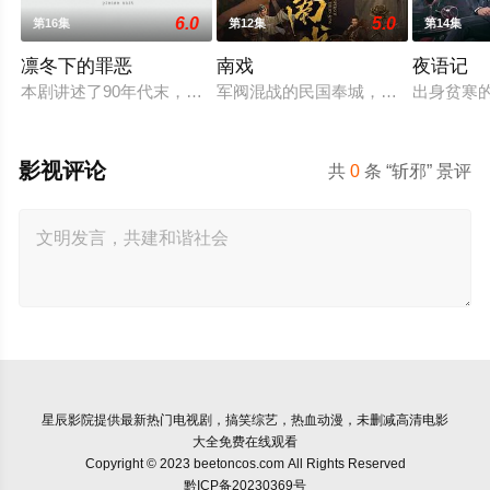
6.0
5.0
第16集
第12集
第14集
凛冬下的罪恶
南戏
夜语记
本剧讲述了90年代末，怒河市刑侦支队在无普及监控、无DNA
军阀混战的民国奉城，玉佛头离奇失
出身贫寒
影视评论
共
0
条 “斩邪” 景评
星辰影院
提供最新热门电视剧，搞笑综艺，热血动漫，未删减高清电影
大全免费在线观看
Copyright © 2023 beetoncos.com All Rights Reserved
黔ICP备20230369号