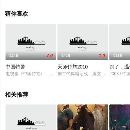
星辰电影网，更多相关信息可移步至豆瓣电视剧、电视猫
或剧情网等平台了解。
猜你喜欢
7.0
1.0
全24集
全40集
全22集
中国特警
天师钟馗2010
别了，温
电视剧《中国特警》，可以算是《武装特警》第二部吧，有原班
据古代典籍记载，唐玄宗登基那年，钟
2003 /
相关推荐