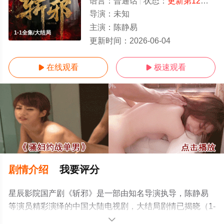
语言：
普通话
状态：
更新第12集
- 
导演：
未知
主演：
陈静易
1-1全集/大结局
更新时间：
2026-06-04
在线观看
极速观看


剧情介绍
我要评分
星辰影院国产剧《斩邪》是一部由知名导演执导，陈静易
等演员精彩演绎的中国大陆电视剧，大结局剧情已揭晓（1-
1全集），手机免费观看高清无删减完整版电视剧全集就上
