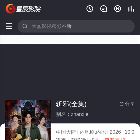






斩邪(全集)
分享

别名：zhanxie
中国大陆
内地剧,内地
2026
10.0