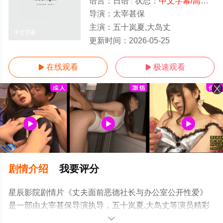
语言：
日语
状态：
中文字幕/高清
- 
导演：
太宰甚保
主演：
五十岚夏,大岛丈
中文字幕
更新时间：
2026-05-25
在线观看
极速观看


剧情介绍
我要评分
星辰影院剧情片《丈夫面前恶德社长与办公室公开性爱》
是一部由太宰甚保导演执导，五十岚夏,大岛丈等演员精彩
演绎的日本电影，手机免费观看高清无删减完整版电影大
