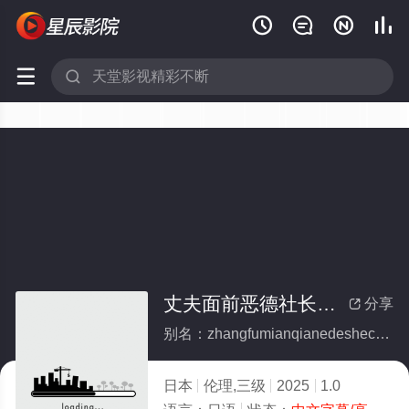






丈夫面前恶德社长与办公室公开性爱
分享

别名：zhangfumianqianedeshechangyubangongshigongkaixingai
日本
伦理,三级
2025
1.0