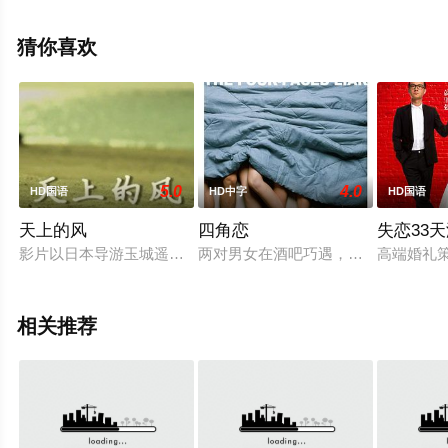
全就上星辰电影网，更多相关信息可移步至豆瓣电影、电
视猫或剧情网等平台了解。
猜你喜欢
5.0
4.0
HD国语
HD中字
HD国语
天上的风
四角恋
失恋33
影片以日本导游玉城遥的身世之谜为主线，讲述了玉城遥从日本
两对男女在酒吧巧遇，正当男人们热
高端婚礼
相关推荐