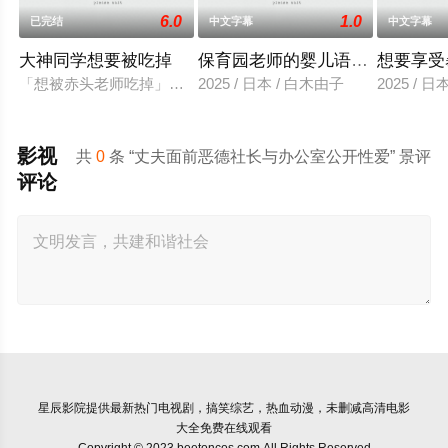
6.0
1.0
已完结
中文字幕
中文字幕
大神同学想要被吃掉
保育园老师的婴儿语让人超兴奋
想要享受
「想被赤头老师吃掉」被大街小巷中传闻的「抢夺短裙大叔」抢
2025 / 日本 / 白木由子
2025 / 
影视
共
0
条 “丈夫面前恶德社长与办公室公开性爱” 景评
评论
星辰影院
提供最新热门电视剧，搞笑综艺，热血动漫，未删减高清电影
大全免费在线观看
Copyright © 2023 beetoncos.com All Rights Reserved