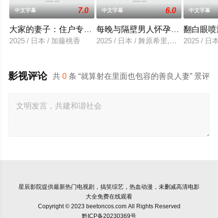
7.0
6.0
中文字幕
中文字幕
中文字幕
大家的妻子：住户专用洞口
每晚与隔壁男人怀孕性爱
翻白眼喷
2025 / 日本 / 加藤桃香
2025 / 日本 / 舞原希里,佐川金二
2025 / 
影视评论
共
0
条 “就算射在里面也包容的善良人妻” 景评
星辰影院
提供最新热门电视剧，搞笑综艺，热血动漫，未删减高清电影
大全免费在线观看
Copyright © 2023 beetoncos.com All Rights Reserved
黔ICP备20230369号