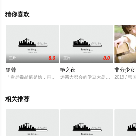
完整版电影大全就上星辰电影网，更多相关信息可移步至
豆瓣电影、电视猫或剧情网等平台了解。
猜你喜欢
8.0
8.0
正片
正片
HD
鎗聲
艳之夜
非分少女
「看是毒品還是槍，再拼一支大功，九支過就補回來了。」任務
远离大都会的伊豆大岛，抛家舍业的
2019 / 韩
相关推荐