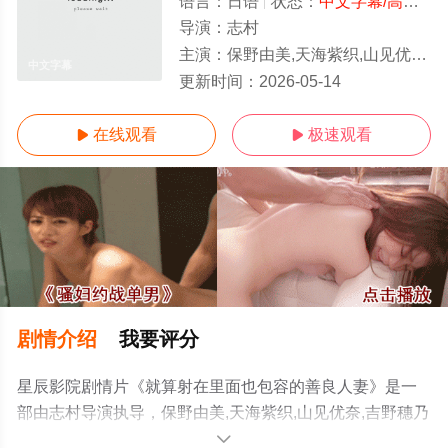
语言：
日语
状态：
中文字幕/高清
- 
导演：
志村
主演：
保野由美,天海紫织,山见优奈,吉野穗乃花
中文字幕
更新时间：
2026-05-14
在线观看
极速观看


剧情介绍
我要评分
星辰影院剧情片《就算射在里面也包容的善良人妻》是一
部由志村导演执导，保野由美,天海紫织,山见优奈,吉野穗乃
花等演员精彩演绎的日本电影，手机免费观看高清无删减
