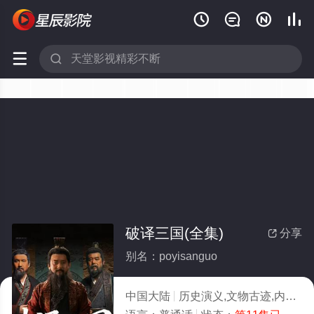






破译三国(全集)
分享

别名：poyisanguo
中国大陆
历史演义,文物古迹,内地剧,内地