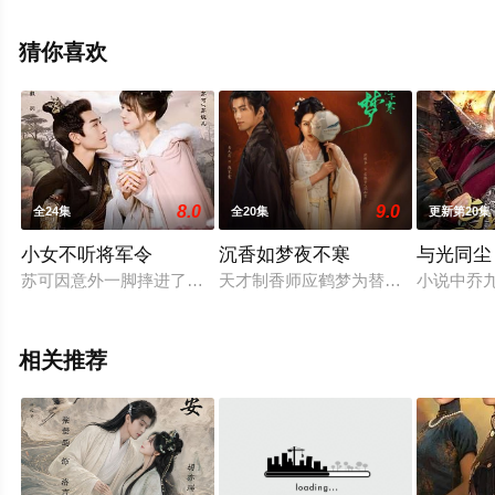
上星辰电影网，更多相关信息可移步至豆瓣电视剧、电视
猫或剧情网等平台了解。
猜你喜欢
8.0
9.0
全24集
全20集
更新第20集
小女不听将军令
沉香如梦夜不寒
与光同尘
苏可因意外一脚摔进了古代葬礼现场，成了被封在棺材里的苏婉
天才制香师应鹤梦为替亡母洗清冤屈
小说中乔
相关推荐