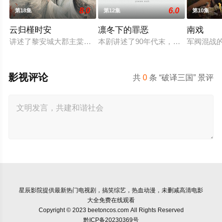
8.0
6.0
第18集
第12集
第10集
云归槿时安
凛冬下的罪恶
南戏
讲述了黎安城大郡主棠溪槿与烈云峥之间曲折动人的情感，以及
本剧讲述了90年代末，怒河市刑侦支
军阀混战
影视评论
共
0
条 “破译三国” 景评
星辰影院
提供最新热门电视剧，搞笑综艺，热血动漫，未删减高清电影
大全免费在线观看
Copyright © 2023 beetoncos.com All Rights Reserved
黔ICP备20230369号