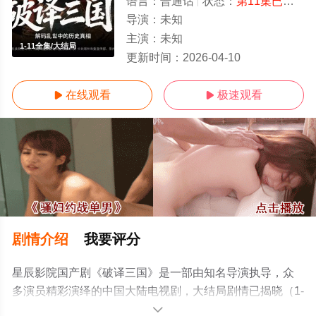
语言：
普通话
状态：
第11集已完结
-
导演：
未知
主演：
未知
1-11全集/大结局
更新时间：
2026-04-10
在线观看
极速观看


剧情介绍
我要评分
星辰影院国产剧《破译三国》是一部由知名导演执导，众
多演员精彩演绎的中国大陆电视剧，大结局剧情已揭晓（1-
11全集），手机免费观看高清无删减完整版电视剧全集就
