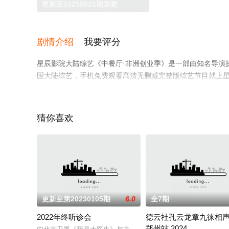
更新至20250621期加更
剧情介绍
我要评分
星辰影院大陆综艺《中餐厅·非洲创业季》是一部由知名导演执导
国大陆综艺，手机免费观看高清无删减完整版综艺节目就上
猜你喜欢
更新至第20230105期
6.0
全7期
2022年终听诊会
德云社孔云龙章九徕相
郑州站 2024