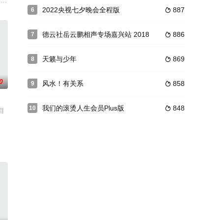
技类真人秀，节目选取龙江全域冰雪旅游线路，旅行团以探访与竞技的形式，
关节目，每期集结至少12位玩家参与节目，进行运动游戏闯关。玩家们不仅要
2022央视七夕晚会全程版
887
6

德云社岳云鹏相声专场嘉兴站 2018
886
7

天籁与少年
869
8

0
风水！有关系
858
9

我们的滚烫人生会员Plus版
848
10

目中，参与为期两周的集体生活，与相同境遇的同龄人交流彼此对于爱情、婚姻
目