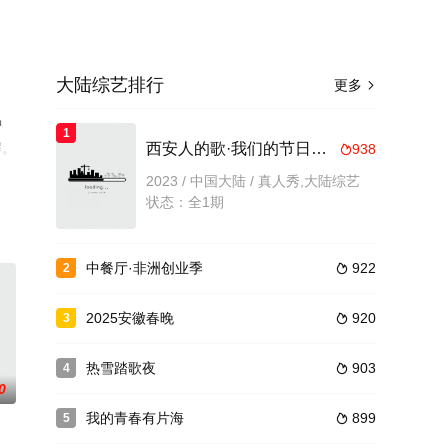
大陆综艺排行
更多

中
1
解。
西安人的歌·我们的节日我们的歌 2023
938

2023 / 中国大陆 / 真人秀,大陆综艺
状态：全1期
中餐厅·非洲创业季
922
2

2025安徽春晚
920
3

热雪踏歌夜
903
4

0
我的青春有片海
899
5
