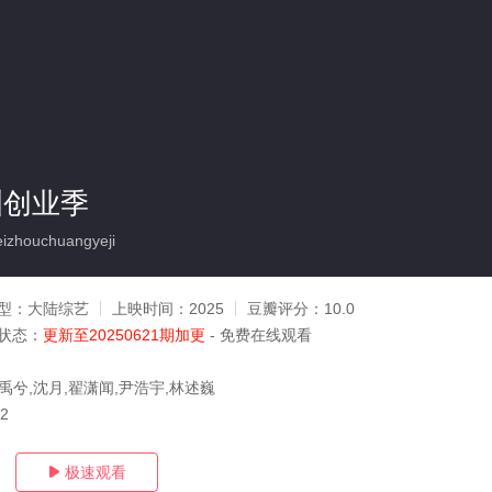
洲创业季
zhouchuangyeji
型：
大陆综艺
上映时间：
2025
豆瓣评分：
10.0
状态：
更新至20250621期加更
- 免费在线观看
禹兮,沈月,翟潇闻,尹浩宇,林述巍
22
极速观看
