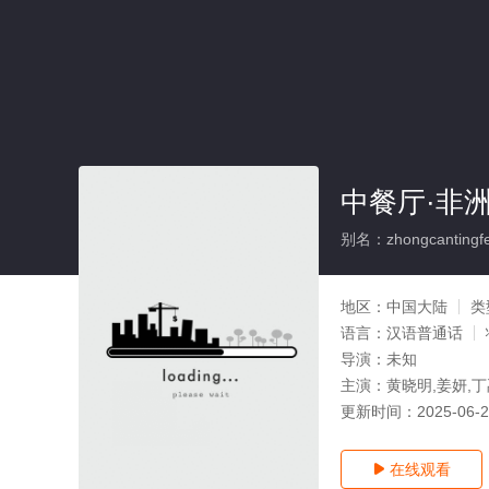
中餐厅·非
别名：zhongcantingfei
地区：
中国大陆
类
语言：
汉语普通话
导演：
未知
主演：
黄晓明,姜妍,丁
更新时间：
2025-06-
在线观看
