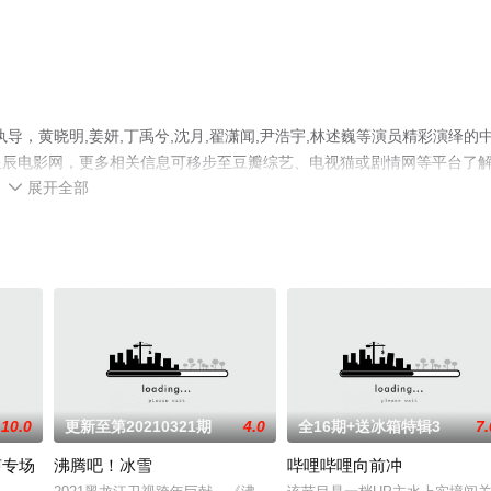
，黄晓明,姜妍,丁禹兮,沈月,翟潇闻,尹浩宇,林述巍等演员精彩演绎的
星辰电影网，更多相关信息可移步至豆瓣综艺、电视猫或剧情网等平台了
展开全部

10.0
更新至第20210321期
4.0
全16期+送冰箱特辑3
7.
声专场
沸腾吧！冰雪
哔哩哔哩向前冲