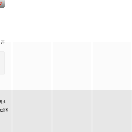
0
务，获取里程盲盒，一路向海，最终解锁
部的优秀单口喜剧演员和漫才组合。每一位“小人物”都将带着真实感与鲜活
流竞技节目。节目集结全球实力唱将，在每周的直播比拼中高能开唱，演绎各国音
景评
爬虫
线观看