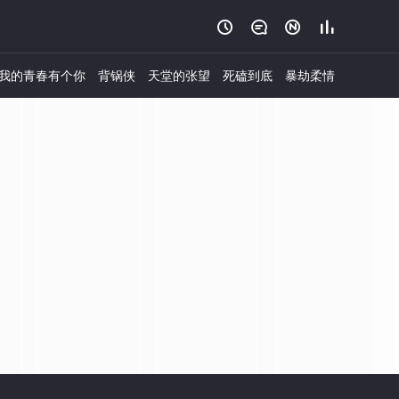




我的青春有个你
背锅侠
天堂的张望
死磕到底
暴劫柔情