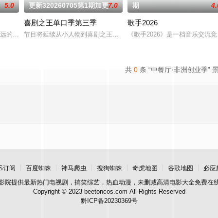
5.0
更新320260705第1期加更
7.0
期
4.
喜剧之王单口季第三季
歌手2026
0！你好星期六，精彩看不够！
最远的大陆腹地，他们只有一辆车和一车椰子们，通过在途径补给站完成挑战任
节目将延续从小人物到喜剧之王的故事，汇聚来自全国各地脱口秀俱乐
《歌手2026》是一档音乐交
共
0
条 “中餐厅·非洲创业季” 
S订阅
百度蜘蛛
神马爬虫
搜狗蜘蛛
奇虎地图
谷歌地图
必应
影院
提供最新热门电视剧，搞笑综艺，热血动漫，未删减高清电影大全免费在
Copyright © 2023 beetoncos.com All Rights Reserved
黔ICP备20230369号