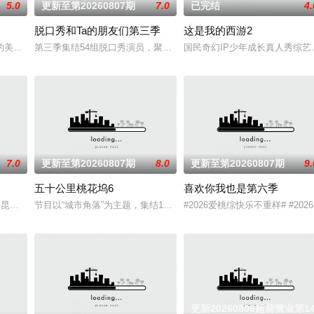
5.0
更新至第20260807期
7.0
已完结
4.
脱口秀和Ta的朋友们第三季
这是我的西游2
来，这次不止比技术，更要玩灵魂共振！最顶的舞台+最真的故事，让每个b
的美食竞技类真人秀 ，由何浩楠、黄渤、吕严、马頔等人为嘉宾。
第三季集结54组脱口秀演员，聚集资深老人和新锐潜力新人，阵容多元
国民奇幻IP少年成长真人秀综艺
7.0
更新至第20260807期
8.0
更新至第20260807期
9.
五十公里桃花坞6
喜欢你我也是第六季
的滚烫初心不变！将“见天地之广阔，解民生之多艰”的信念撒向更远的远方，
王俊凯,昆凌,靳梦佳,张雅琪,林述巍,戴军,瞿颖,汪涵,尹浩宇,袁一琦
节目以“城市角落”为主题，集结15位多元坞民通过21天的共同生活
#2026爱桃综快乐不重样# #2
更新20260806超前营业第1