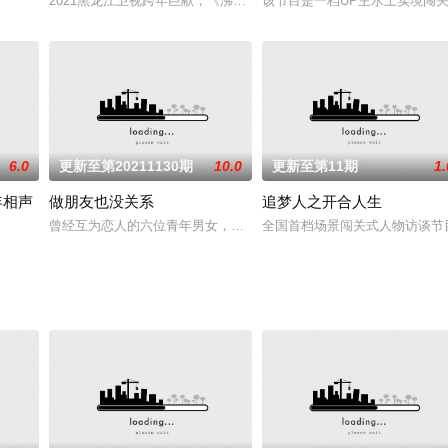
听诊会”将于12日26日19：30在北京卫视播出。节目将以脱口秀的方
2021黑龙江卫视跨年巨献，《沸腾吧！冰雪》冰雪大型户外体验竞
该节目是一档UP主水上实境闯
6.0
更新至第20211130期
10.0
更新至第11期
1.
年相声
做朋友也没关系
追梦人之开合人生
》第五季在赛制上进行全面改革，邀请来自不同圈层的21位首发嘉宾，每
曾经互为恋人的六位青年男女，抱着与前任和解或告别的目的来到节
全国首档场景闯关式人物访谈节