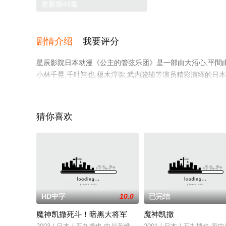
更新第44集
剧情介绍
我要评分
星辰影院日本动漫《公主的管弦乐团》是一部由大沼心,平間由香
小林千晃,千叶翔也,榎木淳弥,武内骏辅等演员精彩演绎的
信息可移步至豆瓣动漫、电视猫或剧情网等平台了解。
猜你喜欢
HD中字
10.0
已完结
魔神凯撒死斗！暗黑大将军
魔神凯撒