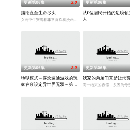
更新第06集
2.0
更新第06集
描绘直至生命尽头
从0位居民开始的边境领
人
女高中生安海相非常喜欢看漫画，尤其是 ☆野0 的《机器太与
因长期在战争中活跃，而被
更新第06集
2.0
更新第06集
地狱模式～喜欢速通游戏的玩
我家的弟弟们真是让您
家在废设定异世界无双～第二
高一结束的春假，糸因为母
季
在无名网络游戏的世界中，转生到最高难度“地狱模式”的前废人