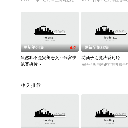
2003 / 日本 / 石丸博也,内川蓝维,相田早矢香,立木文彦,家中
2001 / 日本 / 石丸博
更新第04集
6.0
更新至第22集
虽然我不是完美恶女～雏宫蝶
花仙子之魔法香对论
鼠替换传～
东映动画与腾讯宣布将联手
为了培养下一任皇妃，从五大名门中召集了公主们聚集的宫殿——
相关推荐