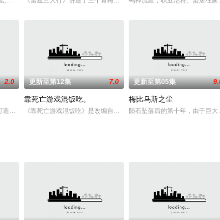
宏,斋贺光希,平松晶子,菊池志穗,梅津秀行,宇垣秀成,永野广一,中村大树,三宅健太,
也,家中宏,内川蓝维,斋贺光希,立木文彦,相田早矢香,八奈见乘儿,平松晶子,菊池志穗
《雷霆三人行》讲述了三个青梅竹马的挚友拼命寻找失踪少女的故事。
鸣神流星，职业尼特。蛰居在家
2.0
更新至第12集
7.0
更新至第05集
9.
靠死亡游戏混饭吃。
梅比乌斯之尘
打造『花仙子』全新动画新作将继承经典、结合潮流、呈现崭新的花仙子世界
《靠死亡游戏混饭吃》是改编自鹈饲有志创作的同名轻小说的电视动画，由S
陨石坠落后的第十年，由于巨大
『雏宫』。 名门之一的黄家之女，美丽聪慧的玲琳，作为“殿下的蝴蝶”备受众