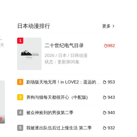
日本动漫排行
更多

,
1
相关
二十世纪电气目录
982

2026 / 日本 / 日韩动漫
状态：更新第05集
剧场版天地无用！in LOVE2：遥远的思念
953
2

养狗与猫每天都很开心（中配版)
943
3

被众神捡到的男孩第二季
940
4

0
我被逐出队伍后过上慢生活 第二季
932
5
