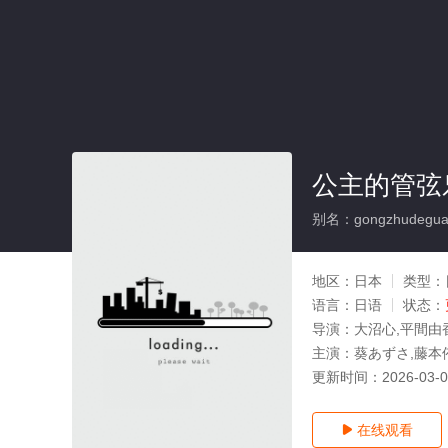
公主的管弦
别名：gongzhudeguan
地区：
日本
类型：
语言：
日语
状态：
导演：
大沼心,平間由
主演：
葵あずさ,藤本
更新时间：
2026-03-
在线观看
