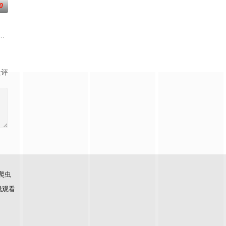
0
黒絵（クロエ）。不器用で人との交流を避けて生きてきた彼女は、とある出会
结晶释放出的神秘粒子“梅比乌斯之尘”的影响，一部分孩子获得了名为“拉姆斯
景评
爬虫
线观看