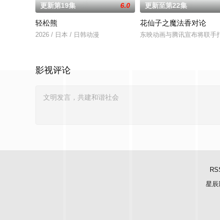
更新第19集
6.0
更新至第22集
轻松熊
花仙子之魔法香对论
2026 / 日本 / 日韩动漫
东映动画与腾讯宣布将联手
影视评论
RS
星辰