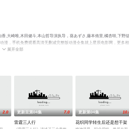
,大崎唯,木田健斗,本山哲导演执导，葵あずさ,藤本侑里,橘杏咲,下野纮
日本动漫，手机免费观看高清无删减完整版动漫全集就上星辰电影网，更多
展开全部

2.0
更新至第04集
7.0
更新第04集
10.
雷霆三人行
花织同学转生后还是想干架