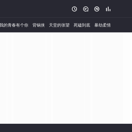




我的青春有个你
背锅侠
天堂的张望
死磕到底
暴劫柔情