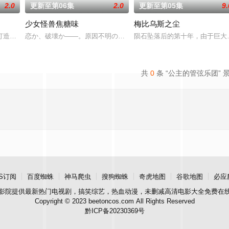
2.0
更新至第06集
2.0
更新至第05集
9.
少女怪兽焦糖味
梅比乌斯之尘
打造『花仙子』全新动画新作将继承经典、结合潮流、呈现崭新的花仙子世界
恋か、破壊か――。原因不明の病に悩まされている女子高生・赤石
陨石坠落后的第十年，由于巨大
共
0
条 “公主的管弦乐团” 
S订阅
百度蜘蛛
神马爬虫
搜狗蜘蛛
奇虎地图
谷歌地图
必应
影院
提供最新热门电视剧，搞笑综艺，热血动漫，未删减高清电影大全免费在
Copyright © 2023 beetoncos.com All Rights Reserved
黔ICP备20230369号