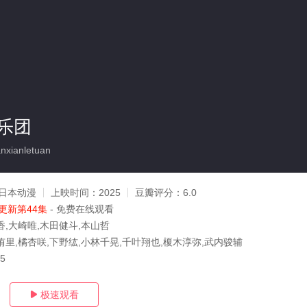
乐团
xianletuan
日本动漫
上映时间：
2025
豆瓣评分：
6.0
更新第44集
- 免费在线观看
香,大崎唯,木田健斗,本山哲
侑里,橘杏咲,下野纮,小林千晃,千叶翔也,榎木淳弥,武内骏辅
05
极速观看
