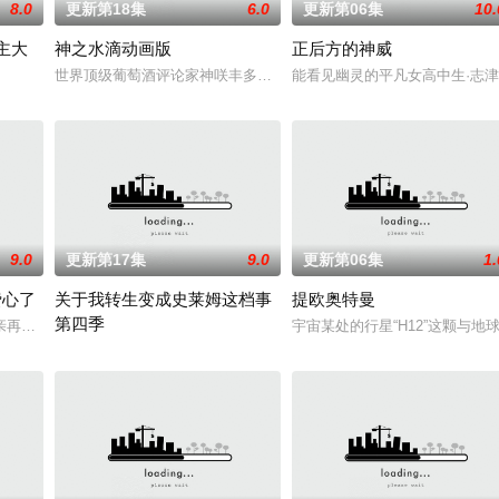
8.0
更新第18集
6.0
更新第06集
10.
主大
神之水滴动画版
正后方的神威
狸太》。国文老师手岛斥责她是浪费生命、声称漫画都是虚构，在没收漫画后，手
世界顶级葡萄酒评论家神咲丰多香去世以后，留下了价值20亿日圆的
能看见幽灵的平凡女高中生·志
称为〝救国英雄〞的男人——迪亚斯。他所收到的唯一奖励就只有——广阔的领
9.0
更新第17集
9.0
更新第06集
1.
费心了
关于我转生变成史莱姆这档事
提欧奥特曼
第四季
亲再婚而搬家。但让她没想到的是，竟多了四个弟弟，令她大为震惊！虽然她全
宇宙某处的行星“H12”这颗
玩家少年亚莲。没有攻略本，没有论坛。连练级都是赌上性命——面对如此绝望
举办开国祭并与各国缔结邦交的魔国联邦，开始朝着实现人类与魔物