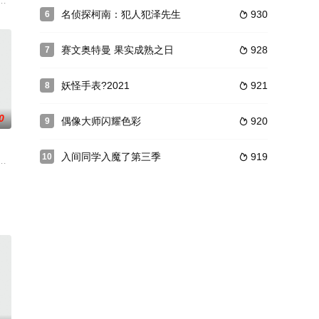
,富田耕生,柴田秀胜,柚木凉香,饭塚昭三
本剧集围绕着平凡的中学生平太郎和两个好友燕和广志展开，三人被称为“小
沉迷游戏度日，实际上却在某个不为人知的世界曾担任魔王！而此刻找上门来
名侦探柯南：犯人犯泽先生
930
6

赛文奥特曼 果实成熟之日
928
7

妖怪手表?2021
921
8

0
偶像大师闪耀色彩
920
9

入间同学入魔了第三季
919
10

tudio DEEN负责制作。动画于2024年9月1日宣布制作
结晶释放出的神秘粒子“梅比乌斯之尘”的影响，一部分孩子获得了名为“拉姆斯