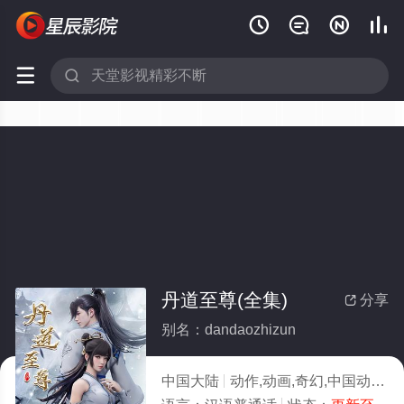






丹道至尊(全集)
分享

别名：dandaozhizun
中国大陆
动作,动画,奇幻,中国动漫
2