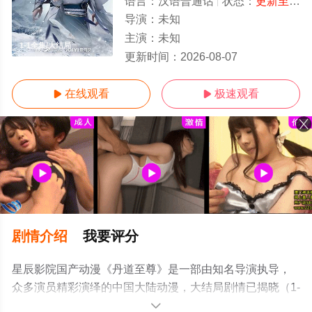
语言：
汉语普通话
状态：
更新至第187集
导演：
未知
主演：
未知
1-1全集/大结局
更新时间：
2026-08-07
在线观看
极速观看


剧情介绍
我要评分
星辰影院国产动漫《丹道至尊》是一部由知名导演执导，
众多演员精彩演绎的中国大陆动漫，大结局剧情已揭晓（1-
1全集），手机免费观看高清无删减完整版动漫全集就上星
