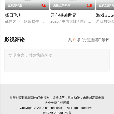
4.0
1.0
更新第06集
更新至第66集
更新至第09
择日飞升
开心锤锤世界
游戏BU
乱世之下，妖祟横生，奸佞当道。又值幽界入侵，人、幽两界势
2025 / 中国大陆 / 国产动漫
游戏总策
影视评论
共
0
条 “丹道至尊” 景评
星辰影院
提供最新热门电视剧，搞笑综艺，热血动漫，未删减高清电影
大全免费在线观看
Copyright © 2023 beetoncos.com All Rights Reserved
黔ICP备20230369号