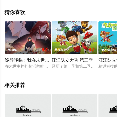
辰电影网，更多相关信息可移步至豆瓣动漫、电视猫或剧
情网等平台了解。
猜你喜欢
8.0
8.0
第08集
第26集完结
第26集完结
诡异降临：我在末世当大佬·动态漫画
汪汪队立大功 第三季
汪汪队立
在末世中挣扎苟活的叶鸣，在生命停止的瞬间，他回到了十年前
经历了第一季和第二季的种种状况，
精通科技的
相关推荐