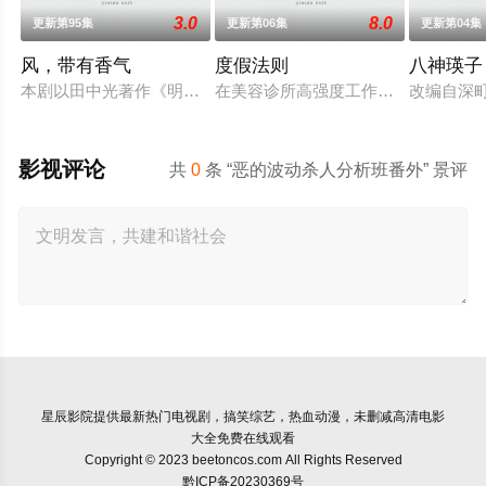
3.0
8.0
更新第95集
更新第06集
更新第04集
风，带有香气
度假法则
八神瑛子
本剧以田中光著作《明治的南丁格尔 大关和物语》为原案，取
在美容诊所高强度工作、身心俱疲的
改编自深
影视评论
共
0
条 “恶的波动杀人分析班番外” 景评
星辰影院
提供最新热门电视剧，搞笑综艺，热血动漫，未删减高清电影
大全免费在线观看
Copyright © 2023 beetoncos.com All Rights Reserved
黔ICP备20230369号