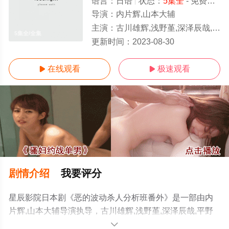
语言：
日语
状态：
5集全
- 免费在线观看
导演：
内片辉,山本大辅
主演：
古川雄辉,浅野堇,深泽辰哉,平野生成,千叶哲也,阿南健治,二阶堂智,鹤见辰吾
5集全/全集
更新时间：
2023-08-30
在线观看
极速观看


剧情介绍
我要评分
星辰影院日本剧《恶的波动杀人分析班番外》是一部由内
片辉,山本大辅导演执导，古川雄辉,浅野堇,深泽辰哉,平野
生成,千叶哲也,阿南健治,二阶堂智,鹤见辰吾,池田铁洋等演
