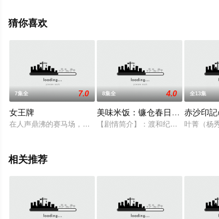
员精彩演绎的日本电视剧，大结局剧情已揭晓（5集全），
手机免费观看高清无删减完整版电视剧全集就上星辰电影
猜你喜欢
网，更多相关信息可移步至豆瓣电视剧、电视猫或剧情网
等平台了解。
7.0
4.0
7集全
8集全
全13集
女王牌
美味米饭：镰仓春日井米店
赤沙印記
在人声鼎沸的赛马场，五个毫不起眼的赌徒聚在一处，策划一起
【剧情简介】：渡和纪香时隔两年共同演出
叶菁（杨
相关推荐