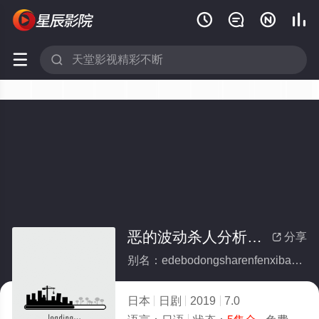






恶的波动杀人分析班番外(全集)
分享

别名：edebodongsharenfenxibanfanwai
日本
日剧
2019
7.0