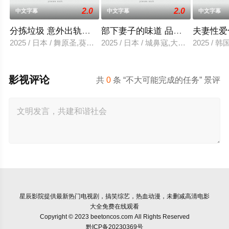
2.0
2.0
中文字幕
中文字幕
中文字幕
分拣垃圾 意外出轨性爱
部下妻子的味道 品尝的上司
夫妻性爱
2025 / 日本 / 舞原圣,葵悠太
2025 / 日本 / 城鼻寇,大泽透,中山健二
2025 /
影视评论
共
0
条 “不大可能完成的任务” 景评
星辰影院
提供最新热门电视剧，搞笑综艺，热血动漫，未删减高清电影
大全免费在线观看
Copyright © 2023 beetoncos.com All Rights Reserved
黔ICP备20230369号