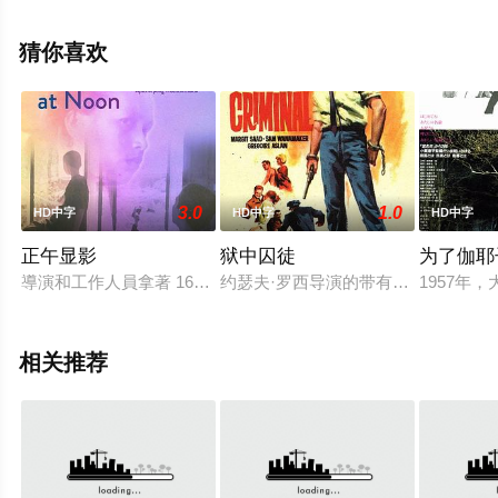
就上星辰电影网，更多相关信息可移步至豆瓣电影、电视
猫或剧情网等平台了解。
猜你喜欢
3.0
1.0
HD中字
HD中字
HD中字
正午显影
狱中囚徒
为了伽耶
導演和工作人員拿著 16mm 攝影機訪問泰國小市民, 請他們說說自
约瑟夫·罗西导演的带有黑色电影风格的
1957
相关推荐