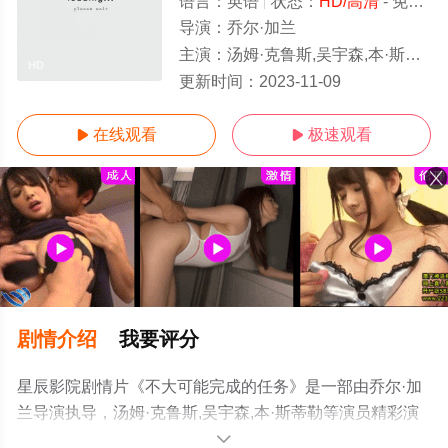
语言：
英语
状态：
HD/高清
- 免费在线观看
导演：
乔尔·加兰
主演：
汤姆·克鲁斯,吴宇森,本·斯蒂勒
HD
更新时间：
2023-11-09
在线观看
极速观看


剧情介绍
我要评分
星辰影院剧情片《不大可能完成的任务》是一部由乔尔·加
兰导演执导，汤姆·克鲁斯,吴宇森,本·斯蒂勒等演员精彩演
绎的美国电影，手机免费观看高清无删减完整版电影大全
