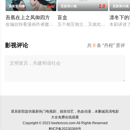
9.0
1.0
更新第08集
更新第13集
更新第26集
吾凰在上之凤御四方
盲盒
凛冬下的
改编自快看漫画作者嗷小泽的独家连载漫画《吾凰在上》。
五个相互独立，又彼此呼应的故事——
本剧讲述
影视评论
共
0
条 “丹程” 景评
星辰影院
提供最新热门电视剧，搞笑综艺，热血动漫，未删减高清电影
大全免费在线观看
Copyright © 2023 beetoncos.com All Rights Reserved
黔ICP备20230369号