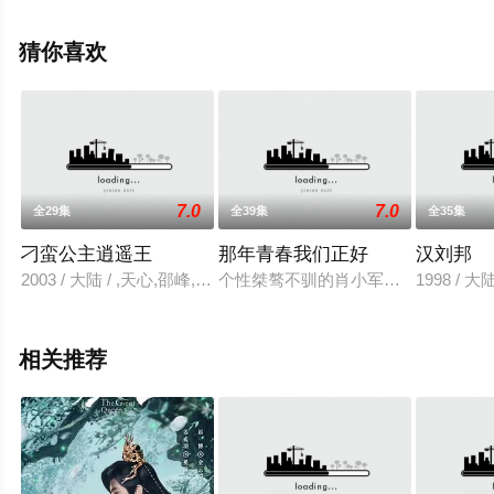
星辰电影网，更多相关信息可移步至豆瓣电视剧、电视猫
或剧情网等平台了解。
猜你喜欢
7.0
7.0
全29集
全39集
全35集
刁蛮公主逍遥王
那年青春我们正好
汉刘邦
2003 / 大陆 / ,天心,邵峰,午马,李丁,王冰,刘佩琦
个性桀骜不驯的肖小军（郑恺 饰）是
1998 / 
相关推荐