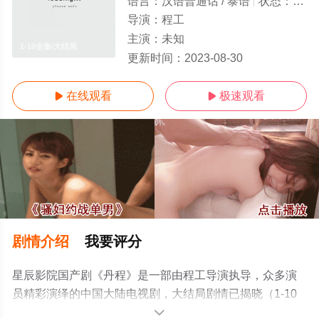
语言：
汉语普通话 / 泰语
状态：
全1
导演：
程工
主演：
未知
1-10全集/大结局
更新时间：
2023-08-30
在线观看
极速观看


剧情介绍
我要评分
星辰影院国产剧《丹程》是一部由程工导演执导，众多演
员精彩演绎的中国大陆电视剧，大结局剧情已揭晓（1-10
全集），手机免费观看高清无删减完整版电视剧全集就上
