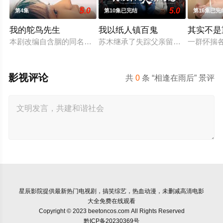
5.0
5.0
第4集
第10集已完结
第16集已完
我的鸵鸟先生
我以纸人镇百鬼
其实不是
本剧改编自含胭的同名小说，讲述了邻家女孩庞倩（苏晓彤 饰）
苏木继承了失踪父亲留下的白事馆，
一群怀揣
影视评论
共
0
条 “相逢在雨后” 景评
星辰影院
提供最新热门电视剧，搞笑综艺，热血动漫，未删减高清电影
大全免费在线观看
Copyright © 2023 beetoncos.com All Rights Reserved
黔ICP备20230369号