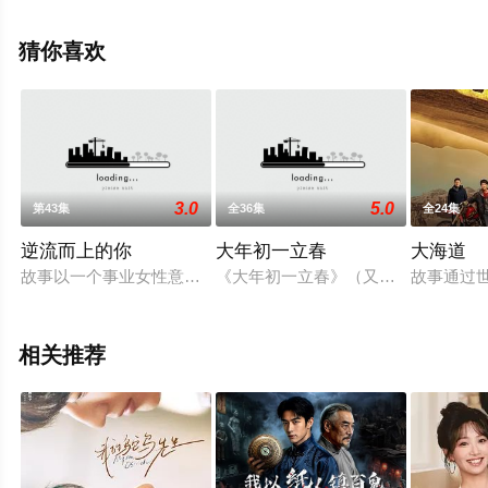
减完整版电视剧全集就上星辰电影网，更多相关信息可移
步至豆瓣电视剧、电视猫或剧情网等平台了解。
猜你喜欢
3.0
5.0
第43集
全36集
全24集
逆流而上的你
大年初一立春
大海道
故事以一个事业女性意外失业、怀孕，一夜成为破产妈咪后的种
《大年初一立春》（又名：全国热恋
故事通过
相关推荐