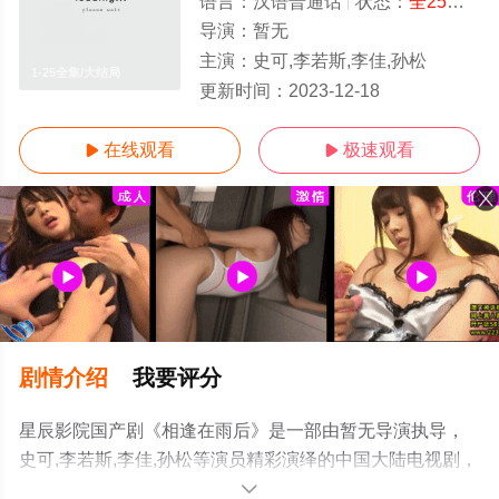
语言：
汉语普通话
状态：
全25集
- 
导演：
暂无
主演：
史可,李若斯,李佳,孙松
1-25全集/大结局
更新时间：
2023-12-18
在线观看
极速观看


剧情介绍
我要评分
星辰影院国产剧《相逢在雨后》是一部由暂无导演执导，
史可,李若斯,李佳,孙松等演员精彩演绎的中国大陆电视剧，
大结局剧情已揭晓（1-25全集），手机免费观看高清无删
